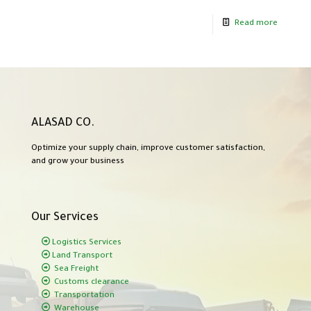
Read more
ALASAD CO.
Optimize your supply chain, improve customer satisfaction,
and grow your business
Our Services
Logistics Services
Land Transport
Sea Freight
Customs clearance
Transportation
Warehouse