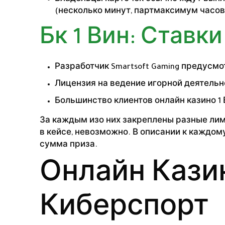
(несколько минут, партмаксимум часов
Бк 1 Вин: Ставк
Разработчик Smartsoft Gaming предусмо
Лицензия на ведение игорной деятельно
Большинство клиентов онлайн казино 1 
За каждым изо них закреплены разные лими
в кейсе, невозможно. В описании к каждом
сумма приза.
Онлайн Казин
Киберспорт