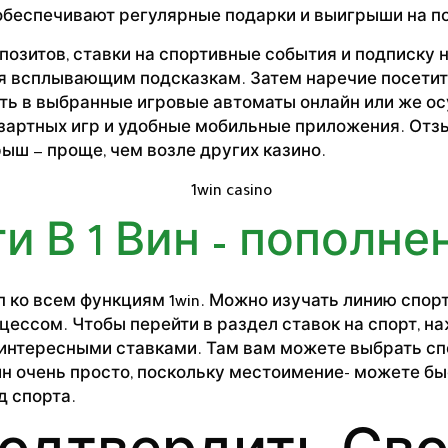
беспечивают регулярные подарки и выигрыши на по
позитов, ставки на спортивные события и подписку
уя всплывающим подсказкам. Затем наречие посетит
ать в выбранные игровые автоматы онлайн или же о
азартных игр и удобные мобильные приложения. Отзы
рыш — проще, чем возле других казино.
и В 1 Вин – пополне
 ко всем функциям 1win. Можно изучать линию спор
ессом. Чтобы перейти в раздел ставок на спорт, наж
 интересными ставками. Там вам можете выбрать спо
ин очень просто, поскольку местоимение- можете б
д спорта.