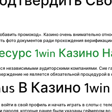
Подтвердить Сво
обавить промокод». Казино очень внимательно относ
ять фото документов ради прохождения верификации
сурс 1win Казино Н
тся независимыми аудиторскими компаниями. Сие г
верждение не является обязательной процедурой в о
nus В Казино 1win
 войти в свой профиль и начать играть в слоты с те
и пароля, которые ранее были указаны геймером во 