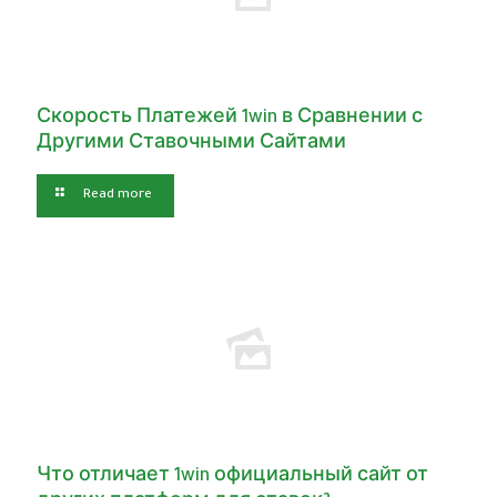
Скорость Платежей 1win в Сравнении с
Другими Ставочными Сайтами
Read more
Что отличает 1win официальный сайт от