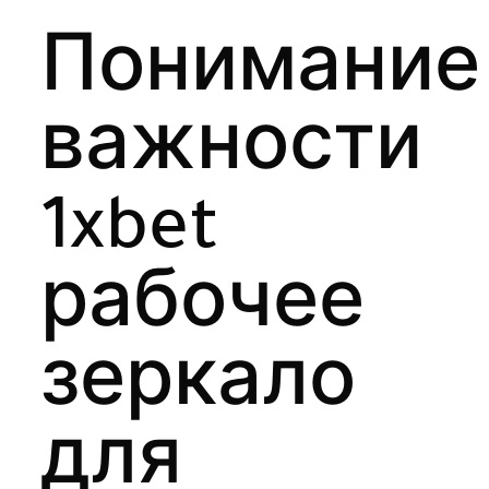
Понимание
важности
1xbet
рабочее
зеркало
для