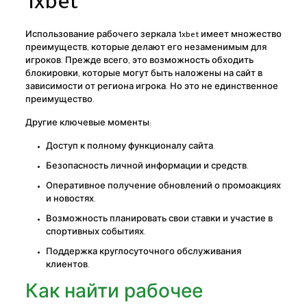
1xbet
Использование рабочего зеркала 1xbet имеет множество
преимуществ, которые делают его незаменимым для
игроков. Прежде всего, это возможность обходить
блокировки, которые могут быть наложены на сайт в
зависимости от региона игрока. Но это не единственное
преимущество.
Другие ключевые моменты:
Доступ к полному функционалу сайта.
Безопасность личной информации и средств.
Оперативное получение обновлений о промоакциях
и новостях.
Возможность планировать свои ставки и участие в
спортивных событиях.
Поддержка круглосуточного обслуживания
клиентов.
Как найти рабочее