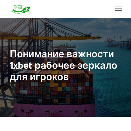
Понимание важности
1xbet рабочее зеркало
для игроков