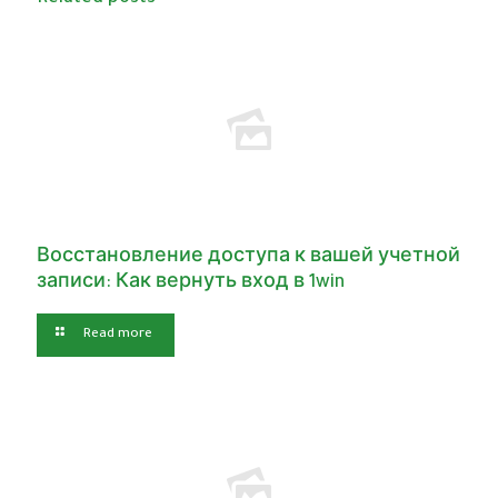
Восстановление доступа к вашей учетной
записи: Как вернуть вход в 1win
Read more