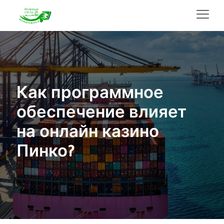
Как программное
обеспечение влияет
на онлайн казино
Пинко?