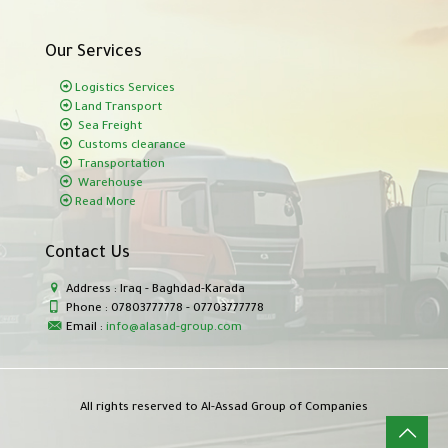
Our Services
Logistics Services
Land Transport
Sea Freight
Customs clearance
Transportation
Warehouse
Read More
Contact Us
Address : Iraq - Baghdad-Karada
Phone :
07803777778
-
07703777778
Email :
info@alasad-group.com
All rights reserved to Al-Assad Group of Companies