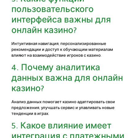
3. Какие функции
пользовательского
интерфейса важны для
онлайн казино?
Интуитивная навигация, персонализированные
рекомендации и доступ к обучающим материалам
влияют на взаимодействие игроков с казино.
4. Почему аналитика
данных важна для онлайн
казино?
Анализ данных помогает казино адаптировать свои
предложения, улучшать сервис и улавливать новые
тенденции в играх.
5. Какое влияние имеет
интеграция с платежными