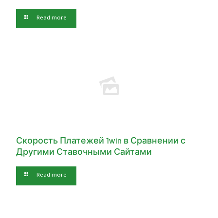
Read more
Скорость Платежей 1win в Сравнении с
Другими Ставочными Сайтами
Read more