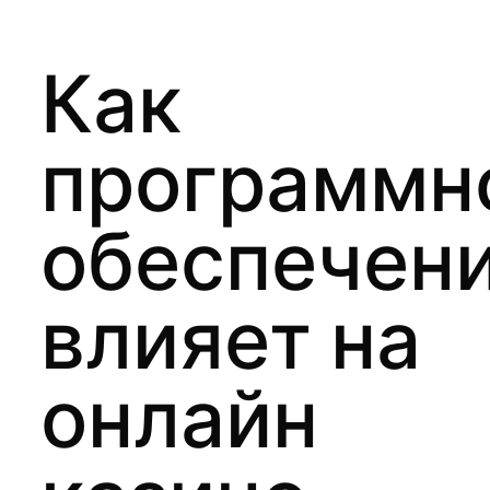
Как
программн
обеспечен
влияет на
онлайн