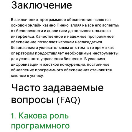
Заключение
В заключение, программное обеспечение является
основой онлайн казино Пинко, влияя на все его аспекты:
от безопасности и аналитики до пользовательского
интерфейса. Качественное и надежное программное
обеспечение позволяет игрокам наслаждаться
безопасным и увлекательным опытом, в то время как
операторам предоставляет необходимые инструменты
для успешного управления бизнесом. В условиях
цифровизации и жесткой конкуренции, постоянное
обновление программного обеспечения становится
ключом к успеху.
Часто задаваемые
вопросы (FAQ)
1. Какова роль
программного