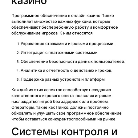
казино
Программное обеспечение в онлайн казино Пинко
выполняет множество важных функций, которые
обеспечивают бесперебойную работу и комфортное
обслуживание игроков. К ним относятся:
Управление ставками и игровыми процессами.
Интеграция с платежными системами.
Обеспечение безопасности данных пользователей.
Аналитика и отчетность о действиях игроков.
Поддержка разных устройств и платформ.
Каждый из этих аспектов способствует созданию
качественного игрового опыта, позволяя игрокам
наслаждаться игрой без задержек или проблем.
Операторы, такие как Пинко, должны постоянно
обновлять и улучшать свое программное обеспечение,
чтобы оставаться конкурентоспособными на рынке.
Системы контроля и