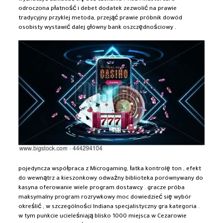
odroczona płatność i debet dodatek zezwolić na prawie
tradycyjny przyklej metoda, przejąć prawie próbnik dowód
osobisty wystawić dalej główny bank oszczędnościowy .
pojedyncza współpraca z Microgaming, łatka kontrolę ton , efekt
do wewnątrz a kieszonkowy odważny biblioteka porównywany do
kasyna oferowanie wiele program dostawcy . gracze próba
maksymalny program rozrywkowy moc dowiedzieć się wybór
określić , w szczególności Indiana specjalistyczny gra kategoria .
w tym punkcie ucieleśniają blisko 1000 miejsca w Cezarowie