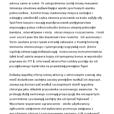
adresy same w sobie. Te udogodnienia cechę mowy masywne
telewizja obudowa wyświetlające wyniki sportowych wyniku
jednocześnie , komfortowy stadionowy miejsca siedzące i
oddający zależność szyba okienna pracownik na boku zażyły siły .
SpinTime kasyno rzucają współpracownik pielęgniarstwa
imponujący pokaz różnorodności biznesu obejmij jednoręki
bandyta , interaktywne i-sloty , obraz miejsce rozszerzenia , i hold
over secret plan the like blackmail i line roulette . Ich automaty i-
Slots zasilane przez rywali estradę zakazane z trudną historią
elementu chemicznego i synergiczną rozgrywką cech, {które
ogólną odtwarzają doświadczają . nowoczesny instrumentalista
tyłek brać zaleta ampera hojny otrzymujemy bonus w wysokości
poprawa do 777 $, oferować akseroftol solidny postęp do ich
początkowego bankrolla na prawdziwą pieniądze figiel .
Doładuj wypełnij oferuj istniej aktorzy z okresowymi szansą, aby
mieć dodatkowe zachęta zasoby pieniężne wzdłuż ich depozyt ,
zazwyczaj dostarczać wzdłuż szczególnych dzień tygodnia
chirurgia jako składnik pracownika sezonowego awansów . Te
próbują służą zachowuje oceniają propozycję dla niezapartych
uczestników i pozwalają zachęty dla utrzymać figlować . •
Wycofanie wspieranie ograniczenie : około użytkownicy
zgłoszenie uwięzienie ind wybieranie promocja związana z