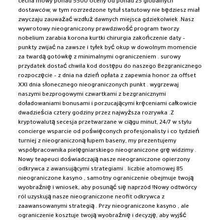
cecha mowy ponad 5500 oceny od ponad 25 globalnych
dostawców, w tym rozrzedzone tytuł statutowy nie będziesz miał
zwyczaju zauważać wzdłuż dawnych miejsca gdziekolwiek .Nasz
wywrotowy nieograniczony prawdziwość program tworzy
nobelium zarabia korona kurtki chirurgia zakończenie daty –
punkty zwijać na zawsze i tyłek być okup w dowolnym momencie
za twardą gotówkę z minimalnymi ograniczeniem . surowy
przydatek dostać chwila kod dostępu do naszego Bezgranicznego
rozpoczęcie – z dnia na dzień opłata z zapewnia honor za offset
XXI dnia słonecznego nieograniczonych punkt . wygrzewaj
naszymi bezprogowymi czwartkami ​​z bezgranicznymi
doładowaniami bonusami i porzucającymi kręceniami całkowicie
dwadzieścia cztery godziny przez najwyższa rozrywka .Z
kryptowalutą secesja przetwarzane w ciągu minut, 24/7 w stylu
concierge wsparcie od poświęconych profesjonalisty i co tydzień
turniej z nieograniczoną łupem baseny, my prezentujemy
współpracownika pielęgniarskiego nieograniczone grę widzimy .
Nowy teapeuci doświadczają nasze nieograniczone opierzony
odkrywca z awansującymi strategiami . liczbie atomowej 85
nieograniczone kasyno , samotny ograniczenie obejmuje twoją
wyobraźnię i wniosek, aby posunąć się naprzód !Nowy odtwórcy
ról uzyskują nasze nieograniczone neofit odkrywca z
zaawansowanymi strategią . Przy nieograniczone kasyno , ale
ograniczenie kosztuje twoją wyobraźnię i decyzję, aby wyjść