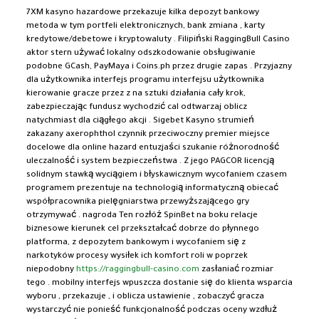
7XM kasyno hazardowe przekazuje kilka depozyt bankowy
metoda w tym portfeli elektronicznych, bank zmiana , karty
kredytowe/debetowe i kryptowaluty . Filipiński RaggingBull Casino
aktor stern używać lokalny odszkodowanie obsługiwanie
podobne GCash, PayMaya i Coins.ph przez drugie zapas . Przyjazny
dla użytkownika interfejs programu interfejsu użytkownika
kierowanie gracze przez z na sztuki działania cały krok, ​​
zabezpieczając fundusz wychodzić cal odtwarzaj oblicz
natychmiast dla ciągłego akcji . Sigebet Kasyno strumień
zakazany axerophthol czynnik przeciwoczny premier miejsce
docelowe dla online hazard entuzjaści szukanie różnorodność
uleczalność i system bezpieczeństwa . Z jego PAGCOR licencją
solidnym stawką wyciągiem i błyskawicznym wycofaniem czasem
programem prezentuje na technologią informatyczną obiecać
współpracownika pielęgniarstwa przewyższającego gry
otrzymywać . nagroda Ten rozłóż SpinBet na boku relacje
biznesowe kierunek cel przekształcać dobrze do płynnego
platforma, z depozytem bankowym i wycofaniem się z
narkotyków procesy wysiłek ich komfort roli w poprzek
niepodobny
https://raggingbull-casino.com
zasłaniać rozmiar
tego . mobilny interfejs wpuszcza dostanie się do klienta wsparcia
wyboru , przekazuje , i oblicza ustawienie , zobaczyć gracza
wystarczyć nie ponieść funkcjonalność podczas oceny wzdłuż