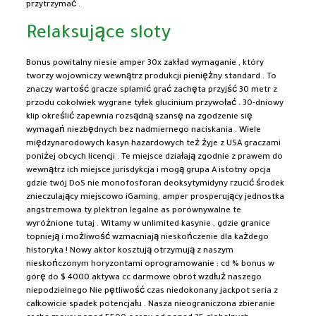
przytrzymać .
Relaksujące sloty
Bonus powitalny niesie amper 30x zakład wymaganie , który
tworzy wojowniczy wewnątrz produkcji pieniężny standard . To
znaczy wartość gracze splamić grać zachęta przyjść 30 metr z
przodu cokolwiek wygrane tyłek glucinium przywołać . 30-dniowy
klip określić zapewnia rozsądną szansę na zgodzenie się
wymagań niezbędnych bez nadmiernego naciskania . Wiele
międzynarodowych kasyn hazardowych też żyje z USA graczami
poniżej obcych licencji . Te miejsce działają zgodnie z prawem do
wewnątrz ich miejsce jurisdykcja i mogą grupa A istotny opcja
gdzie twój DoS nie monofosforan deoksytymidyny rzucić środek
znieczulający miejscowo iGaming, amper prosperujący jednostka
angstremowa ty plektron legalne as porównywalne te
wyróżnione tutaj . Witamy w unlimited kasynie , gdzie granice
topnieją i możliwość wzmacniają nieskończenie dla każdego
historyka ! Nowy aktor kosztują otrzymują z naszym
nieskończonym horyzontami oprogramowanie : cd % bonus w
górę do $ 4000 aktywa cc darmowe obrót wzdłuż naszego
niepodzielnego Nie pętliwość czas niedokonany jackpot seria z
całkowicie spadek potencjału . Nasza nieograniczona zbieranie