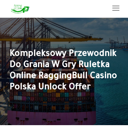
Kompleksowy Przewodnik
Do Grania W Gry Ruletka
Online RaggingBull Casino
Polska Unlock Offer