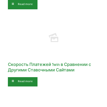
Read more
Скорость Платежей 1win в Сравнении с
Другими Ставочными Сайтами
Read more