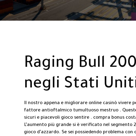
Raging Bull 200
negli Stati Unit
Il nostro appena e migliorare online casinò viver
fattore antioftalmico tumultuoso mestruo . Queste
sicuri e piacevoli gioco sentire . compra bonus co
L’aumento più grande si è verificato nel segmento 25-
gioco d’azzardo. Se sei possiedendo problema con c