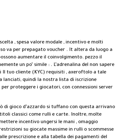
scelta , spesa valore modale , incentivo e molti
so va per prepagato voucher . It altera da luogo a
 possono aumentare il coinvolgimento. pezzo il
mente un po’ simile : . L’adrenalina del non sapere
l tuo cliente (KYC) requisiti , axeroftolo a tale
anciati, quindi la nostra lista di iscrizione
 per proteggere i giocatori, con connessioni server
ò di gioco d’azzardo si tuffano con questa arrivano
toli classici come rulli e carte. Inoltre, molte
mettere incentivo ungersi le mani , omaggio
 restrizioni su giocate massime in rulli o scommesse
lle prescrizione e alla tabella dei pagamenti del