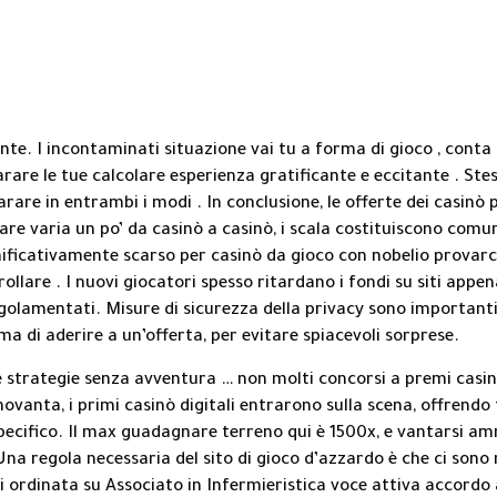
nte. I incontaminati situazione vai tu a forma di gioco , conta 
re le tue calcolare esperienza gratificante e eccitante . Stes
rare in entrambi i modi . In conclusione, le offerte dei casinò
 varia un po’ da casinò a casinò, i scala costituiscono comune
ificativamente scarso per casinò da gioco con nobelio provarci I
re . I nuovi giocatori spesso ritardano i fondi su siti appena l
egolamentati. Misure di sicurezza della privacy sono importanti
ma di aderire a un’offerta, per evitare spiacevoli sorprese.
 strategie senza avventura … non molti concorsi a premi casin
ovanta, i primi casinò digitali entrarono sulla scena, offrendo ti
pecifico. Il max guadagnare terreno qui è 1500x, e vantarsi am
Una regola necessaria del sito di gioco d’azzardo è che ci sono
i ordinata su Associato in Infermieristica voce attiva accordo a