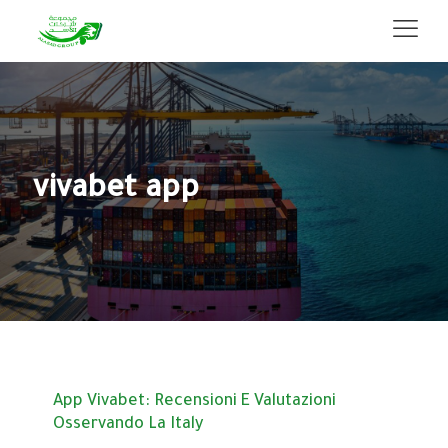
vivabet app
App Vivabet: Recensioni E Valutazioni
Osservando La Italy