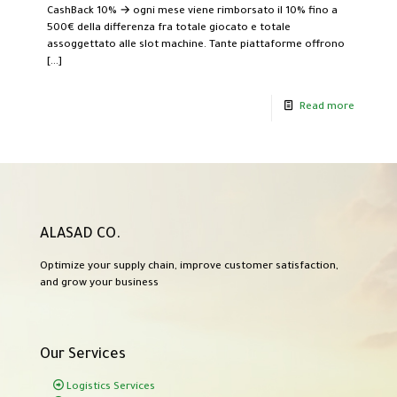
CashBack 10% → ogni mese viene rimborsato il 10% fino a
500€ della differenza fra totale giocato e totale
assoggettato alle slot machine. Tante piattaforme offrono
[…]
Read more
ALASAD CO.
Optimize your supply chain, improve customer satisfaction,
and grow your business
Our Services
Logistics Services