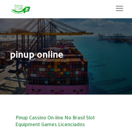
pinup online
Pinup Cassino On-line No Brasil Slot
Equipment Games Licenciados