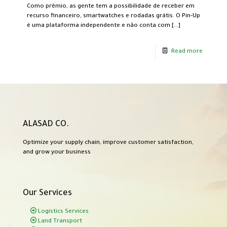
Como prêmio, as gente tem a possibilidade de receber em
recurso financeiro, smartwatches e rodadas grátis. O Pin-Up
é uma plataforma independente e não conta com
[…]
Read more
ALASAD CO.
Optimize your supply chain, improve customer satisfaction,
and grow your business
Our Services
Logistics Services
Land Transport