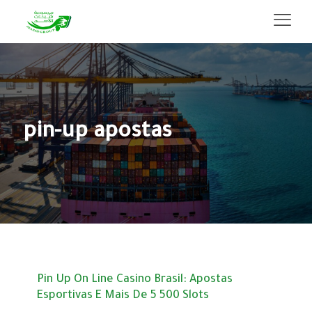
pin-up apostas
Pin Up On Line Casino Brasil: Apostas
Esportivas E Mais De 5 500 Slots