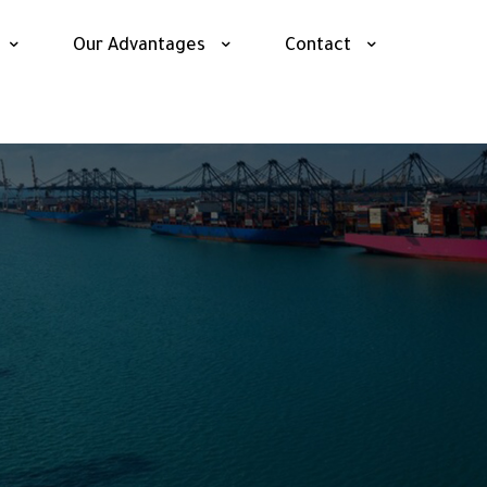
Our Advantages
Contact