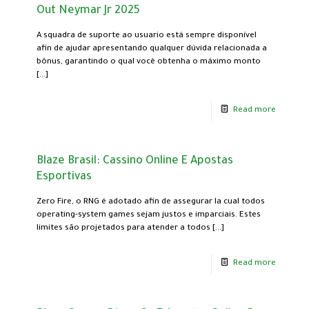
Out Neymar Jr 2025
A squadra de suporte ao usuario está sempre disponível
afin de ajudar apresentando qualquer dúvida relacionada a
bônus, garantindo o qual você obtenha o máximo monto
[…]
Read more
Blaze Brasil: Cassino Online E Apostas
Esportivas
Zero Fire, o RNG é adotado afin de assegurar la cual todos
operating-system games sejam justos e imparciais. Estes
limites são projetados para atender a todos
[…]
Read more