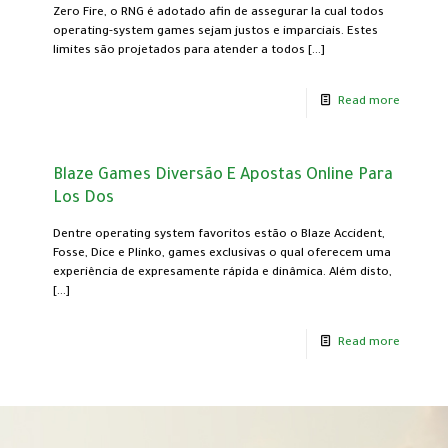
Zero Fire, o RNG é adotado afin de assegurar la cual todos
operating-system games sejam justos e imparciais. Estes
limites são projetados para atender a todos
[…]
Read more
Blaze Games Diversão E Apostas Online Para
Los Dos
Dentre operating system favoritos estão o Blaze Accident,
Fosse, Dice e Plinko, games exclusivas o qual oferecem uma
experiência de expresamente rápida e dinâmica. Além disto,
[…]
Read more