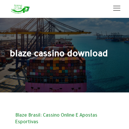
blaze cassino download
Blaze Brasil: Cassino Online E Apostas
Esportivas