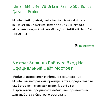
İdman Mərcləri Və Onlayn Kazino 500 Bonus
Qazanın Proloq
Mostbet, futbol, kriket, basketbol, tennis və vahid daha
başqaları qədər görkəmli idman növləri də iç olmaqla,
idman mərc seçimlərinin ətraflı seçimini təklif edir. MostBet
– böyük
[…]
Read more
Mostbet Зеркало Рабочее Вход На
Официальный Сайт Мостбет
Мобильная версия и мобильное приложение
Mostbet имеют разные преимущества, предоставляя
удобство при ставках и играх. Мостбет в
Кыргызстане предлагает мобильное приложение
для удобства и быстрого доступа
[…]