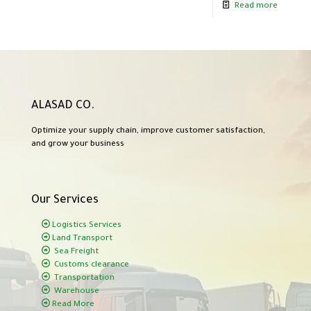
Read more
ALASAD CO.
Optimize your supply chain, improve customer satisfaction,
and grow your business
Our Services
Logistics Services
Land Transport
Sea Freight
Customs clearance
Transportation
Warehouse
Read More