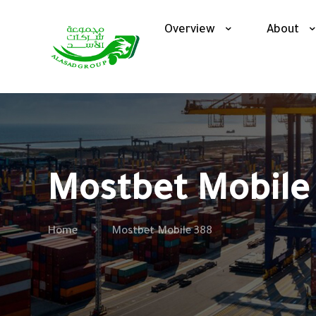
Overview
About
Mostbet Mobile
Home
Mostbet Mobile 388