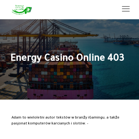
Energy Casino Online 403
Adam to wieloletni autor tekstów w branży iGamingu, a także
pasjonat komputerów karcianych i slotów. –