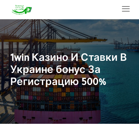
1win Казино И Ставки В
Украине бонус За
Регистрацию 500%