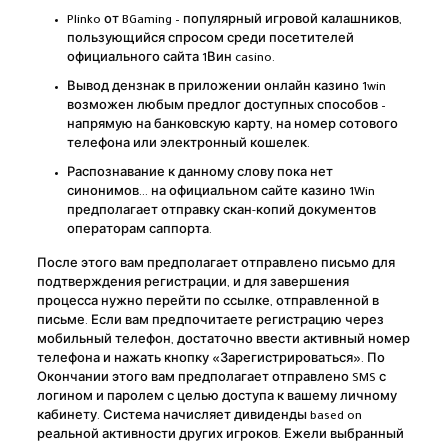
Plinko от BGaming – популярный игровой калашников,
пользующийся спросом среди посетителей
официального сайта 1Вин casino.
Вывод дензнак в приложении онлайн казино 1win
возможен любым предлог доступных способов –
напрямую на банковскую карту, на номер сотового
телефона или электронный кошелек.
Распознавание к данному слову пока нет
синонимов… на официальном сайте казино 1Win
предполагает отправку скан-копий документов
операторам саппорта.
После этого вам предполагает отправлено письмо для
подтверждения регистрации, и для завершения
процесса нужно перейти по ссылке, отправленной в
письме. Если вам предпочитаете регистрацию через
мобильный телефон, достаточно ввести активный номер
телефона и нажать кнопку «Зарегистрироваться». По
Окончании этого вам предполагает отправлено SMS с
логином и паролем с целью доступа к вашему личному
кабинету. Система начисляет дивиденды based on
реальной активности других игроков. Ежели выбранный