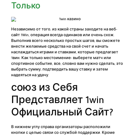
Только
Независимо от того, из какой страны заходите на веб-
сайт 1Win, операция всегда одинаков или очень схож.
Выполнив всего несколько простых шагов, вы сможете
внести желаемые средства на свой счет и начать
наслаждаться играми и ставками, которые предлагает
1вин. Как только местоимение- выберете матч или
спортивное событие, все, словно вам нужно сделать, это
выбрать сумму, подтвердить вашу ставку и затем
надеяться на удачу.
союз из Себя
Представляет 1win
Официальный Сайт?
В нижнем углу справа организаторы расположили
кнопки с целью связи со службой поддержки. Кроме