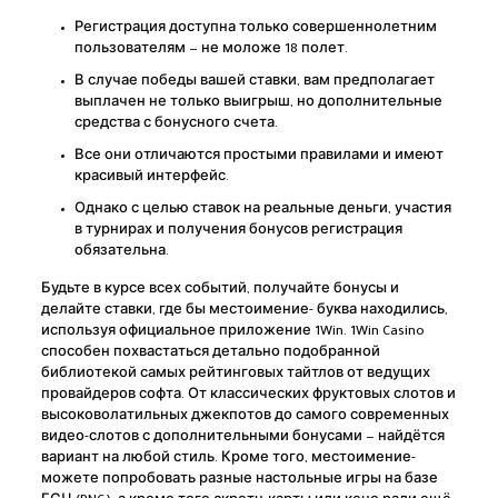
Регистрация доступна только совершеннолетним
пользователям — не моложе 18 полет.
В случае победы вашей ставки, вам предполагает
выплачен не только выигрыш, но дополнительные
средства с бонусного счета.
Все они отличаются простыми правилами и имеют
красивый интерфейс.
Однако с целью ставок на реальные деньги, участия
в турнирах и получения бонусов регистрация
обязательна.
Будьте в курсе всех событий, получайте бонусы и
делайте ставки, где бы местоимение- буква находились,
используя официальное приложение 1Win. 1Win Casino
способен похвастаться детально подобранной
библиотекой самых рейтинговых тайтлов от ведущих
провайдеров софта. От классических фруктовых слотов и
высоковолатильных джекпотов до самого современных
видео-слотов с дополнительными бонусами — найдётся
вариант на любой стиль. Кроме того, местоимение-
можете попробовать разные настольные игры на базе