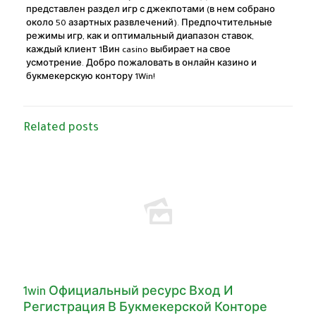
представлен раздел игр с джекпотами (в нем собрано
около 50 азартных развлечений). Предпочтительные
режимы игр, как и оптимальный диапазон ставок,
каждый клиент 1Вин casino выбирает на свое
усмотрение. Добро пожаловать в онлайн казино и
букмекерскую контору 1Win!
Related posts
1win Официальный ресурс Вход И
Регистрация В Букмекерской Конторе