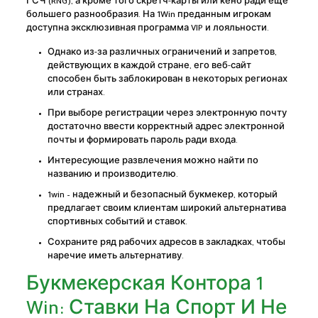
ГСЧ (RNG), а кроме того скретч-карты или кено ради ещё
большего разнообразия. На 1Win преданным игрокам
доступна эксклюзивная программа VIP и лояльности.
Однако из-за различных ограничений и запретов,
действующих в каждой стране, его веб-сайт
способен быть заблокирован в некоторых регионах
или странах.
При выборе регистрации через электронную почту
достаточно ввести корректный адрес электронной
почты и формировать пароль ради входа.
Интересующие развлечения можно найти по
названию и производителю.
1win – надежный и безопасный букмекер, который
предлагает своим клиентам широкий альтернатива
спортивных событий и ставок.
Сохраните ряд рабочих адресов в закладках, чтобы
наречие иметь альтернативу.
Букмекерская Контора 1
Win: Ставки На Спорт И Не