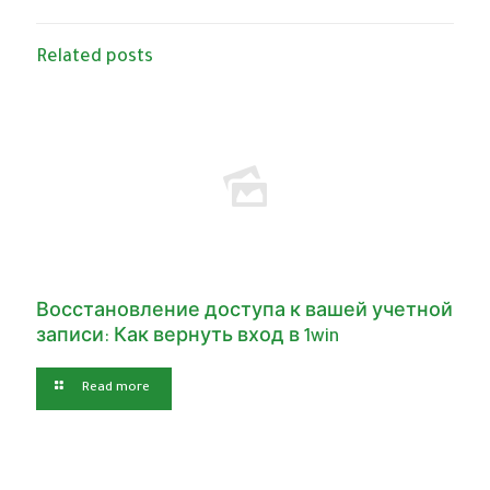
Related posts
Восстановление доступа к вашей учетной
записи: Как вернуть вход в 1win
Read more