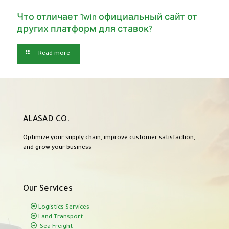
Что отличает 1win официальный сайт от
других платформ для ставок?
Read more
ALASAD CO.
Optimize your supply chain, improve customer satisfaction,
and grow your business
Our Services
Logistics Services
Land Transport
Sea Freight