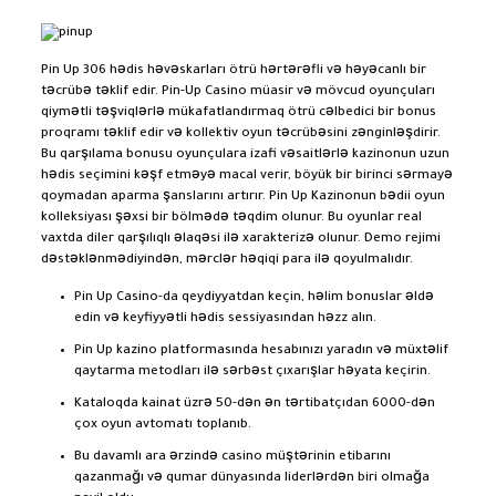
Pin Up 306 hədis həvəskarları ötrü hərtərəfli və həyəcanlı bir
təcrübə təklif edir. Pin-Up Casino müasir və mövcud oyunçuları
qiymətli təşviqlərlə mükafatlandırmaq ötrü cəlbedici bir bonus
proqramı təklif edir və kollektiv oyun təcrübəsini zənginləşdirir.
Bu qarşılama bonusu oyunçulara izafi vəsaitlərlə kazinonun uzun
hədis seçimini kəşf etməyə macal verir, böyük bir birinci sərmayə
qoymadan aparma şanslarını artırır. Pin Up Kazinonun bədii oyun
kolleksiyası şəxsi bir bölmədə təqdim olunur. Bu oyunlar real
vaxtda diler qarşılıqlı əlaqəsi ilə xarakterizə olunur. Demo rejimi
dəstəklənmədiyindən, mərclər həqiqi para ilə qoyulmalıdır.
Pin Up Casino-da qeydiyyatdan keçin, həlim bonuslar əldə
edin və keyfiyyətli hədis sessiyasından həzz alın.
Pin Up kazino platformasında hesabınızı yaradın və müxtəlif
qaytarma metodları ilə sərbəst çıxarışlar həyata keçirin.
Kataloqda kainat üzrə 50-dən ən tərtibatçıdan 6000-dən
çox oyun avtomatı toplanıb.
Bu davamlı ara ərzində casino müştərinin etibarını
qazanmağı və qumar dünyasında liderlərdən biri olmağa