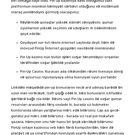
biri olmağa nayil oldu. Pin Up kazinoya daxil olduğunuz vaxt
platformun mümkün kəmiyyət sərbəst olduğunu və mütəmadi
olaraq yeniləndiyini görmüş olacaqsınız.
Rəylərində qonaqlar yüksək xidmət səviyyəsini, qumar
oyunlarının yüksək seçimini və uduşların iti ödənilməsini
qeyd edirlər.
Qeydiyyat vur-tut rəsmi internet saytında deyil, həm də
mövcud PinUp İnternet güzgüləri vasitəsilə mümkündür.
Pin Up kazino-nun bütün işləri oxşar tənzimləyici orqanlar
tərəfindən oxşar şəkildə yoxlanılır.
Pin-Up Casino, Kurasao ada ölkəsindən rəsmi lisenziya almış
və qüsursuz reputasiyaya olma lisenziyalı oyun portalıdır.
Linkdəki məqalədə pin-up bonuslarını necə ard udmaq barədə ən
uzun elan verəcəyik. Izafi qayğı edək ki, bəzi bonusların istifadəsi
şərtlərə bağlı ola bilər. Rəsmi sayt Pin Up casino ilə oxşar qumar
resursları arasındakı fərq ondadır ki, burada siz bukmeker
kontorunda idman yarışlarına mərc edə bilərsiniz. Lap azı gecə-
gündüz pul mərc edə bilərsiniz – burada siz real pul mükafatı
qazana, həmçinin onu hər hansı bir şeyə xərcləyə bilərsiniz.
PinUp onlayn kazinosu veb həm fərdi kompüterdən, həm də
planşet və ya smartfondan lisenziyalı azartlı əyləncələri oynamaq