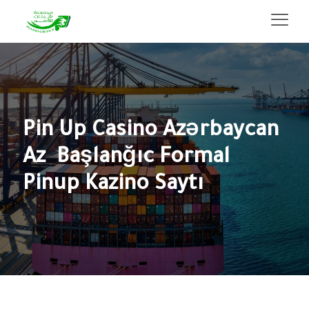
Pin Up Casino Azərbaycan
Az ️ Başlanğıc Formal
Pinup Kazino Saytı