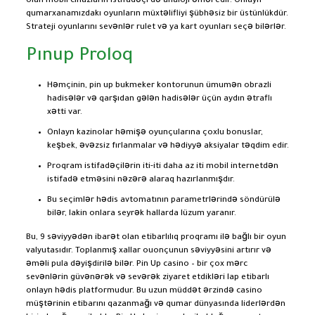
olan mobil cihazların istifadəçi də analoji əməl edir. Onlayn
qumarxanamızdakı oyunların müxtəlifliyi şübhəsiz bir üstünlükdür.
Strateji oyunlarını sevənlər rulet və ya kart oyunları seçə bilərlər.
Pınup Proloq
Həmçinin, pin up bukmeker kontorunun ümumən obrazli
hadisələr və qarşıdan gələn hadisələr üçün aydın ətraflı
xətti var.
Onlayn kazinolar həmişə oyunçularına çoxlu bonuslar,
keşbek, əvəzsiz fırlanmalar və hədiyyə aksiyalar təqdim edir.
Proqram istifadəçilərin iti-iti daha az iti mobil internetdən
istifadə etməsini nəzərə alaraq hazırlanmışdır.
Bu seçimlər hədis avtomatının parametrlərində söndürülə
bilər, lakin onlara seyrək hallarda lüzum yaranır.
Bu, 9 səviyyədən ibarət olan etibarlılıq proqramı ilə bağlı bir oyun
valyutasıdır. Toplanmış xallar ouonçunun səviyyəsini artırır və
əməli pula dəyişdirilə bilər. Pin Up casino – bir çox mərc
sevənlərin güvənərək və sevərək ziyaret etdikləri lap etibarlı
onlayn hədis platformudur. Bu uzun müddət ərzində casino
müştərinin etibarını qazanmağı və qumar dünyasında liderlərdən