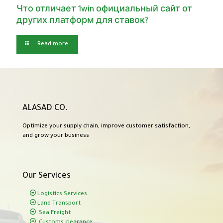
Что отличает 1win официальный сайт от
других платформ для ставок?
Read more
ALASAD CO.
Optimize your supply chain, improve customer satisfaction,
and grow your business
Our Services
Logistics Services
Land Transport
Sea Freight
Customs clearance