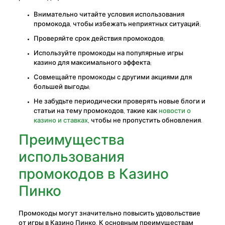
Внимательно читайте условия использования
промокода, чтобы избежать неприятных ситуаций;
Проверяйте срок действия промокодов;
Используйте промокоды на популярные игры
казино для максимального эффекта;
Совмещайте промокоды с другими акциями для
большей выгоды;
Не забудьте периодически проверять новые блоги и
статьи на тему промокодов, такие как
новости о
казино и ставках
, чтобы не пропустить обновления.
Преимущества
использования
промокодов в Казино
Пинко
Промокоды могут значительно повысить удовольствие
от игры в Казино Пинко. К основным преимуществам