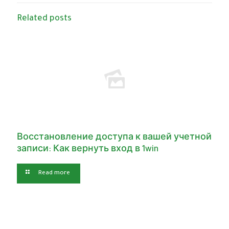
Related posts
Восстановление доступа к вашей учетной
записи: Как вернуть вход в 1win
Read more