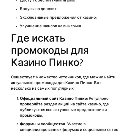
Доступ к бесплатным играм;
Бонусы на депозит;
Эксклюзивные предложения от казино;
Улучшение шансов на выигрыш.
Где искать
промокоды для
Казино Пинко?
Существует множество источников, где можно найти
актуальные промокоды для Казино Пинко. Вот
несколько из самых популярных:
Официальный сайт Казино Пинко:
Регулярно
проверяйте раздел акций на сайте казино, где
публикуются все актуальные предложения и
промокоды.
Форумы и сообщества:
Участие в
специализированных форумах и социальных сетях,