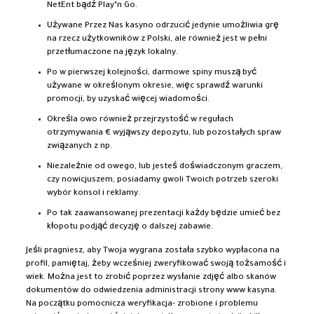
NetEnt bądź Play’n Go.
Używane Przez Nas kasyno odrzucić jedynie umożliwia grę
na rzecz użytkowników z Polski, ale również jest w pełni
przetłumaczone na język lokalny.
Po w pierwszej kolejności, darmowe spiny muszą być
używane w określonym okresie, więc sprawdź warunki
promocji, by uzyskać więcej wiadomości.
Określa owo również przejrzystość w regułach
otrzymywania € wyjąwszy depozytu, lub pozostałych spraw
związanych z np.
Niezależnie od owego, lub jesteś doświadczonym graczem,
czy nowicjuszem, posiadamy gwoli Twoich potrzeb szeroki
wybór konsol i reklamy.
Po tak zaawansowanej prezentacji każdy będzie umieć bez
kłopotu podjąć decyzję o dalszej zabawie.
Jeśli pragniesz, aby Twoja wygrana została szybko wypłacona na
profil, pamiętaj, żeby wcześniej zweryfikować swoją tożsamość i
wiek. Można jest to zrobić poprzez wysłanie zdjęć albo skanów
dokumentów do odwiedzenia administracji strony www kasyna.
Na początku pomocnicza weryfikacja- zrobione i problemu