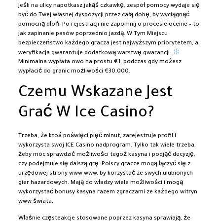
Jeśli na ulicy napotkasz jakąś czkawkę, zespół pomocy wydaje się
być do Twej własnej dyspozycji przez całą dobę, by wyciągnąć
pomocną dłoń. Po rejestracji nie zapomnij o procesie ocenie – to
jak zapinanie pasów poprzednio jazdą. W Tym Miejscu
bezpieczeństwo każdego gracza jest najwyższym priorytetem, a
weryfikacja gwarantuje dodatkową warstwę gwarancji.
Minimalna wypłata owo na prostu €1, podczas gdy możesz
wypłacić do granic możliwości €30,000.
Czemu Wskazane Jest
Grać W Ice Casino?
Trzeba, że ktoś poświęci pięć minut, zarejestruje profil i
wykorzysta swój ICE Casino nadprogram. Tylko tak wiele trzeba,
żeby móc sprawdzić możliwości tegoż kasyna i podjąć decyzję,
czy podejmuje się dalszą grę. Polscy gracze mogą łączyć się z
urzędowej strony www www, by korzystać ze swych ulubionych
gier hazardowych. Mają do władzy wiele możliwości i mogą
wykorzystać bonusy kasyna razem zgraczami ze każdego witryn
www świata.
Właśnie częsteakcje stosowane poprzez kasyna sprawiają, że