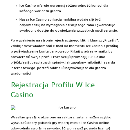
Ice Casino oferuje ogromną różnorodność konsol dla
każdego wariantu gracza.
Nasza Ice Casino aplikacja mobilna wydaje się być
odpowiedzią na wymagania dzisiejszego fana i gwarantuje
swobodny dostęp do odwiedzenia wszystkich opcji serwisie.
Po wypełnieniu na stronie rejestracyjnego kliknij klawisz „Prześlij”.
Zdobędziesz wiadomość e-mail od momentu Ice Casino z prośbą
o poświadczenie konta bankowego. Kliknij w adres w mailu, by
potwierdzić swoje profil i rozpocząć promocję ICE Casino
pięćdziesiąt bezpłatnych spinów. Jak zapalony miłośnik hazardu
internetowego, potrafi oddzielić najważniejsze dla gracza
wiadomości.
Rejestracja Profilu W Ice
Casino
Wszelkie gry są rozdzielone na sektora, zatem można szybko
wyszukać dobry gatunek gry w parę minut. Ice Casino online
udowodniło swoją niezawodność, ponieważ posiada licencję