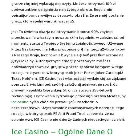
gracze chętniej wpłacają depozyty. Możesz otrzymać 100 zł
podwarunkiem osiągnięcia należytego obrotu. Regulamin
opisujący bonus wyjąwszy depozytu określa, że premię dostanie
gracz, który spełni warunki wager x5.
Jest To świetna okazja na otrzymanie bonusu 90% zbytnio
przechowanie w każdym nowatorskim tygodniu, w zależności od
momentu statusu Twojego Systemu Lojalnościowego. Używane
Przez Nas kasyno nie tylko proponuje grę na rzecz użytkowników
z Naszego Kraju, lecz również wydaje się być przetłumaczone na
język lokalny. Autentycznych emocji pokerowych możesz
doświadczyć również, grając w pokera spośród kompem w tego
rodzaju rozrywkach w który sposób Joker Poker, Joker Card bądź
Texas Hold’em. ICE Casino jest własnością i wydaje się zarządzane
poprzez Brivio Limited, spółkę założoną adekwatnie spośród
prawem Republiki Cypryjskiej. Stronica stosuje 256-bitową
technologię szyfrowania cyfrowego przedsiębiorstwa McAfee, by
ice casino
być o chód do przodu, jeśli rozchodzi o
bezpieczeństwo. Użytkowanie z zaawansowanych narzędzi, tego
rodzaju w który sposób FS Anti-Fraud Tool, zapewnia, że na
stronie www ICE Casino nie dzierży żadnych nieuczciwych działań.
Ice Casino — Ogólne Dane O