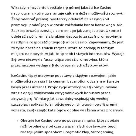
W każdym incydentu uzyskuje się górnej jakości Ice Casino
nadprogram, który gwarantuje całkiem duże możliwości rozrywki.
Żeby odebrać premię, wystarczy odebrać Ice kasyno kod
promocji i podać jego w czasie zakładania konta bankowego. Nie
Zaakceptować pozostaje zero innego jak zarejestrować konto i
odebrać swój premia z brakiem depozytu za szyfr promocyjny, a
następnie rozpocząć przygodę w Ice Casino. Zapewniamy, że jest
to tylko naczelna z wielu rarytas, które to czekają w tamtym
miejscu na nowych, w jaki to sposób i stałych internautów. Wydaje
Się owo niezwykle fascynująca podaż promocyjna, która
przeznaczona wydaje się do oryginalnych użytkowników.
IceCasino łączy masywne podstawy z ciągłym rozwojem, jakie
możliwości sprawia fita cennym baczności rodzajem w świecie
kasyn przez internet. Propozycje atrakcyjne są kontynuowane
wraz z opcją zwiększania cotygodniowych bonusów przez
aktywną grę. W miarę jak zawodnicy wspinają się według
szczeblach aplikacji lojalnościowego, ich tygodniowy % premii
wzrasta, zwiększając katalogów ogólne wrażenia wraz z rozrywki.
Obecnie Ice Casino owo nowoczesna marka, która podaje
różnorodne gry od czasu wspaniałych dostawców, tego
rodzaju jakim sposobem Pragmatic Play, Microgaming,