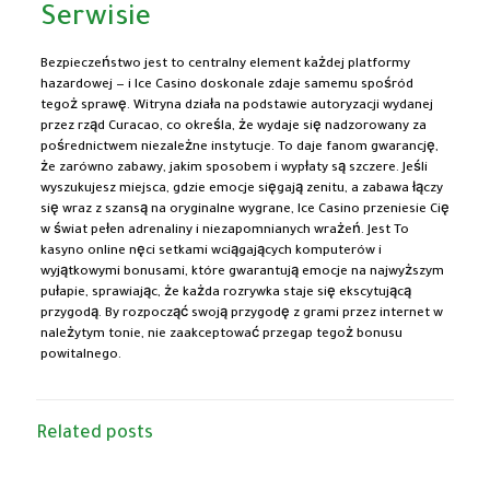
Serwisie
Bezpieczeństwo jest to centralny element każdej platformy
hazardowej — i Ice Casino doskonale zdaje samemu spośród
tegoż sprawę. Witryna działa na podstawie autoryzacji wydanej
przez rząd Curacao, co określa, że wydaje się nadzorowany za
pośrednictwem niezależne instytucje. To daje fanom gwarancję,
że zarówno zabawy, jakim sposobem i wypłaty są szczere. Jeśli
wyszukujesz miejsca, gdzie emocje sięgają zenitu, a zabawa łączy
się wraz z szansą na oryginalne wygrane, Ice Casino przeniesie Cię
w świat pełen adrenaliny i niezapomnianych wrażeń. Jest To
kasyno online nęci setkami wciągających komputerów i
wyjątkowymi bonusami, które gwarantują emocje na najwyższym
pułapie, sprawiając, że każda rozrywka staje się ekscytującą
przygodą. By rozpocząć swoją przygodę z grami przez internet w
należytym tonie, nie zaakceptować przegap tegoż bonusu
powitalnego.
Related posts