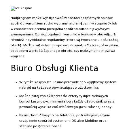
Nadprogram może występować w postaci bezpłatnych spinów
spośród warunkiem ruchu wygranymi pieniędzmi w stopniu 3x lub
w charakterze premia pieniężna spośród odrobinę wyższymi
wymaganiami. Oprócz ogólnych warunków bonusów obowiązują
również indywidualne regulaminy, które są tworzone u dołu każdą
ofertę. Można się w tych propozycji dowiedzieć szczegółów jakim
sposobem wartość żądanego obrotu, czy maksymalna możliwa
wygrana.
Biuro Obsługi Klienta
W tymże kasyno Ice Casino przewidziano wyjątkowy system
nagród na każdego powracającego użytkownika.
Można tutaj znaleźć przeszło cztery tysiące ciekawych
konsol kasynowych, innymi słowy każdy użytkownik wraz z
pewnością wyszuka coś właściwego gwoli własnej osoby.
By uruchomić kasyno na telefonie, potrzebujesz jedynie
urządzenie spośród systemem iOS albo Mobilne oraz
stabilne połączenie online.