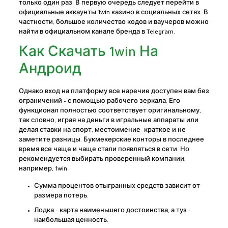
только один раз. В первую очередь следует перейти в
официальные аккаунты 1win казино в социальных сетях. В
частности, большое количество кодов и ваучеров можно
найти в официальном канале бренда в Telegram.
Как Скачать 1win На
Андроид
Однако вход на платформу все наречие доступен вам без
ограничений – с помощью рабочего зеркала. Его
функционал полностью соответствует оригинальному,
так словно, играя на деньги в игральные аппараты или
делая ставки на спорт, местоимение- краткое и не
заметите разницы. Букмекерские конторы в последнее
время все чаще и чаще стали появляться в сети. Но
рекомендуется выбирать проверенный компании,
например, 1win.
Сумма процентов отыгранных средств зависит от
размера потерь.
Лодка – карта наименьшего достоинства, а туз –
наибольшая ценность.