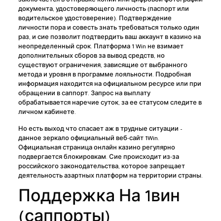
заключается в отправке копии или цифровой фотографии
документа, удостоверяющего личность (паспорт или
водительское удостоверение). Подтверждение
личности пора и совесть знать требоваться только один
раз, и сие позволит подтвердить ваш аккаунт в казино на
неопределенный срок. Платформа 1 Win не взимает
дополнительных сборов за вывод средств, но
существуют ограничения, зависящие от выбранного
метода и уровня в программе лояльности. Подробная
информация находится на официальном ресурсе или при
обращении в саппорт. Запрос на выплату
обрабатывается наречие суток, за ее статусом следите в
личном кабинете.
Но есть выход ч͏то спасает аж в трудные ситуации –
данное зеркало официальн͏ый веб-сайт 1Win.
Официальная страница онлайн казино регулярно
подвергается блокировкам. Сие происходит из-за
российского законодательства, которое запрещает
деятельность азартных платформ на территории страны.
Поддержка На 1вин
(саппорты)