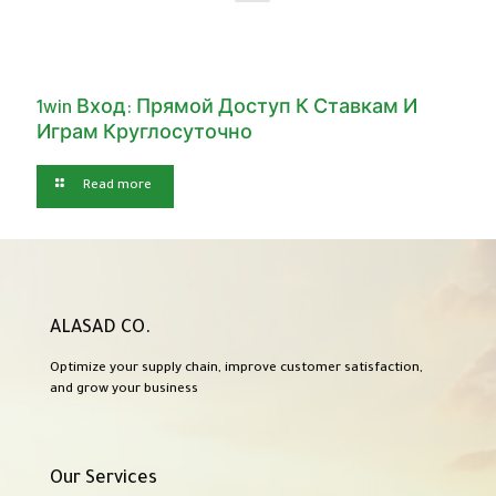
1win Вход: Прямой Доступ К Ставкам И
Играм Круглосуточно
Read more
ALASAD CO.
Optimize your supply chain, improve customer satisfaction,
and grow your business
Our Services