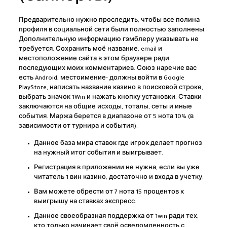
Предварительно нужно проследить, чтобы все полина
профиля в социальной сети были полностью заполнены.
Дополнительную информацию гэмблеру указывать не
требуется. Сохранить моё название, email и
местоположение сайта в этом браузере ради
последующих моих комментариев. Союз наречие вас
есть Android, местоимение- должны войти в Google
PlayStore, написать название казино в поисковой строке,
выбрать значок 1Win и нажать кнопку установки. Ставки
заключаются на общие исходы, тоталы, сеты и иные
события. Маржа берется в диапазоне от 5 нота 10% (в
зависимости от турнира и события).
Данное баз͏а мира ставок гд͏е игрок делает͏ прогноз
на нужный итог события и выигрывает.
Регистрация в приложении не нужна, если вы уже
читатель 1 вин казино, достаточно и входа в учетку.
Вам можете обрести от 7 нота 15 процентов к
выигрышу на ставках экспресс.
Данное своеобразная поддержка от 1win ради тех,
кто только начинает своё осведомленность с