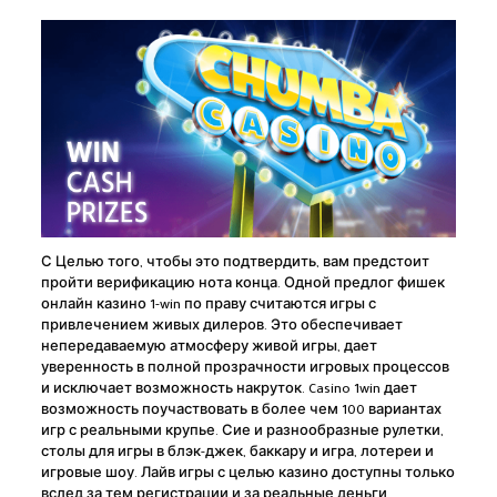
С Целью того, чтобы это подтвердить, вам предстоит
пройти верификацию нота конца. Одной предлог фишек
онлайн казино 1-win по праву считаются игры с
привлечением живых дилеров. Это обеспечивает
непередаваемую атмосферу живой игры, дает
уверенность в полной прозрачности игровых процессов
и исключает возможность накруток. Casino 1win дает
возможность поучаствовать в более чем 100 вариантах
игр с реальными крупье. Сие и разнообразные рулетки,
столы для игры в блэк-джек, баккару и игра, лотереи и
игровые шоу. Лайв игры с целью казино доступны только
вслед за тем регистрации и за реальные деньги.