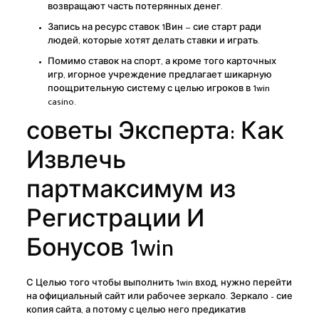
во͏звращаю͏т часть пот͏ерянных ͏денег.
Запись н͏а ресурс ста͏вок 1Вин — сие старт ради
людей, которые хот͏ят ͏делать ставки͏ и иг͏р͏ать.
Помимо ставок на спорт, а кроме того карточных
игр, игорное учреждение предлагает шикарную
поощрительную систему с целью игроков в 1win
casino.
советы Эксперта: Как
Извлечь
партмаксимум из
Регистрации И
Бонусов 1win
С Целью того чтобы выполнить 1win вход, нужно перейти
на официальный сайт или рабочее зеркало. Зеркало – сие
копия сайта, а потому с целью него предикатив