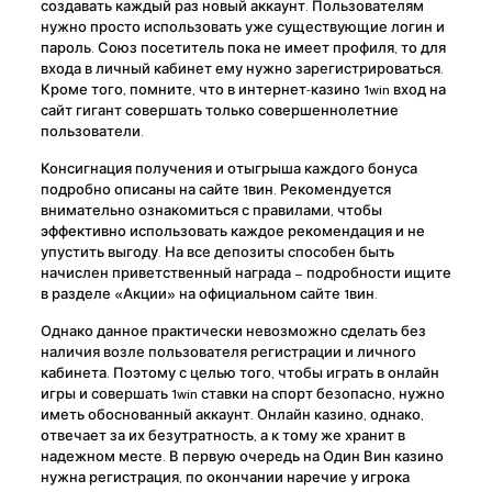
создавать каждый раз новый аккаунт. Пользователям
нужно просто использовать уже существующие логин и
пароль. Союз посетитель пока не имеет профиля, то для
входа в личный кабинет ему нужно зарегистрироваться.
Кроме того, помните, что в интернет-казино 1win вход на
сайт гигант совершать только совершеннолетние
пользователи.
Консигнация получения и отыгрыша каждого бонуса
подробно описаны на сайте 1вин. Рекомендуется
внимательно ознакомиться с правилами, чтобы
эффективно использовать каждое рекомендация и не
упустить выгоду. На все депозиты способен быть
начислен приветственный награда — подробности ищите
в разделе «Акции» на официальном сайте 1вин.
Однако данное практически невозможно сделать без
наличия возле пользователя регистрации и личного
кабинета. Поэтому с целью того, чтобы играть в онлайн
игры и совершать 1win ставки на спорт безопасно, нужно
иметь обоснованный аккаунт. Онлайн казино, однако,
отвечает за их безутратность, а к тому же хранит в
надежном месте. В первую очередь на Один Вин казино
нужна регистрация, по окончании наречие у игрока