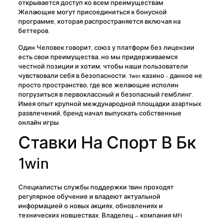
открывается доступ ко всем преимуществам.
Желающие могут присоединиться к бонусной
программе, которая распространяется включая на
беттеров.
Один Человек говорит, союз у платформ без лицензии
есть свои преимущества, но мы придерживаемся
честной позиции и хотим, чтобы наши пользователи
чувствовали себя в безопасности. 1win казино – данное не
просто пространство, где все желающие исполин
погрузиться в первоклассный и безопасный гемблинг.
Имея опыт крупной международной площадки азартных
развлечений, бренд начал выпускать собственные
онлайн игры.
Ставки На Спорт В Бк
1win
Специалисты службы поддержки 1вин проходят
регулярное обучение и владеют актуальной
информацией о новых акциях, обновлениях и
технических новшествах. Владелец — компания MFI