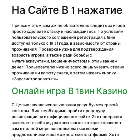
На Сайте В 1 нажатие
При всем этом вам аж не обязательно следить за игрой –
просто сделайте ставку и наслаждайтесь. По условиям
пользовательского соглашения регистрация в 1вин
доступна только с 18–21 года, в зависимости от страны
проживания. Проверка нужна для подтверждения
возраста игрока, а также ради борьбы с
мультиаккаунтами, мошенничеством и отмыванием
денег. Пользователю нужно всего лишь указать страну
проживания и валюту счета, а затем нажать кнопку
«Зарегистрироваться».
Онлайн игра В 1вин Казино
С Целью начала использования услуг букмекерской
конторы 1Вин, необходимо пройти процедуру
регистрации на их официальном сайте. Этот операция
включает в себя ряд важных шагов, которые позволят
вам в полной мере воспользоваться всеми
предложениями и возможностями платформы. Хотя