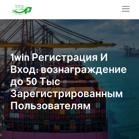
1win Регистрация И
Вход: вознаграждение
до 50 Тыс
Зарегистрированным
Пользователям