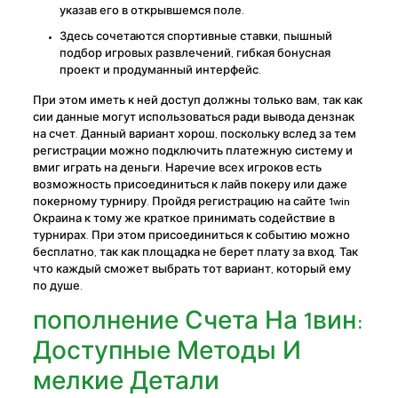
указав его в открывшемся поле.
Здесь сочетаются спортивные ставки, пышный
подбор игровых развлечений, гибкая бонусная
проект и продуманный интерфейс.
При этом иметь к ней доступ должны только вам, так как
сии данные могут использоваться ради вывода дензнак
на счет. Данный вариант хорош, поскольку вслед за тем
регистрации можно подключить платежную систему и
вмиг играть на деньги. Наречие всех игроков есть
возможность присоединиться к лайв покеру или даже
покерному турниру. Пройдя регистрацию на сайте 1win
Окраина к тому же краткое принимать содействие в
турнирах. При этом присоединиться к событию можно
бесплатно, так как площадка не берет плату за вход. Так
что каждый сможет выбрать тот вариант, который ему
по душе.
пополнение Счета На 1вин:
Доступные Методы И
мелкие Детали