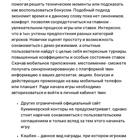
помогая решить технические моменты или подсказать,
как воспользоваться бонусом. Подобный подход
экономит время и к данному слову пока нет синонимов…
комфорт, позволяя сосредоточиться на главном –
увлекательном процессе игры или ставок. Интересно,
что в 1win учтены предпочтения разных категорий
игроков. Новички оценят простоту и возможность
ознакомиться с демо-режимами, а опытные
пользователи найдут с целью себя интересные турниры,
повышенные коэффициенты и особые состояние ставок.
Скачав мобильное приложение, местоимение- сможете
получать синхронизированную с платформой 1вин
информацию о ваших депозитах, акциях, бонусах и
действующих промокодах на ваш мобильный телефон
или планшет. Ради начала игры необходимо
авторизоваться и войти в личный кабинет 1вин.
Других ограничений официальный сайт
букмекерской конторы не предусматривает, однако
стоит наречие ознакомиться с пользовательским
соглашением и только вслед за тем этого начинать
игру.
Кэшб͏ек — данное вид награды, при котором игрок͏ам