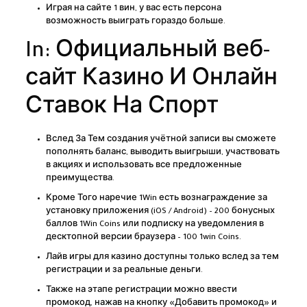
Играя на сайте 1 вин, у вас есть персона
возможность выиграть гораздо больше.
In: Официальный веб-
сайт Казино И Онлайн
Ставок На Спорт
Вслед За Тем создания учётной записи вы сможете
пополнять баланс, выводить выигрыши, участвовать
в акциях и использовать все предложенные
преимущества.
Кроме Того наречие 1Win есть вознаграждение за
установку приложения (iOS / Android) – 200 бонусных
баллов 1Win Coins или подписку на уведомления в
десктопной версии браузера – 100 1win Coins.
Лайв игры для казино доступны только вслед за тем
регистрации и за реальные деньги.
Также на этапе регистрации можно ввести
промокод, нажав на кнопку «Добавить промокод» и