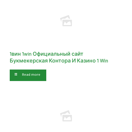
1вин 1win Официальный сайт ️
Букмекерская Контора И Казино 1 Win
Read more