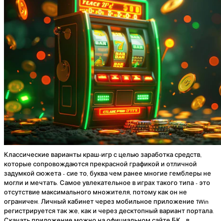
Классические варианты краш-игр с целью заработка средств,
которые сопровождаются прекрасной графикой и отличной
задумкой сюжета – сие то, буква чем ранее многие гемблеры не
могли и мечтать. Самое увлекательное в играх такого типа – это
отсутствие максимального множителя, потому как он не
ограничен. Личный кабинет через мобильное приложение 1Win
регистрируется так же, как и через десктопный вариант портала.