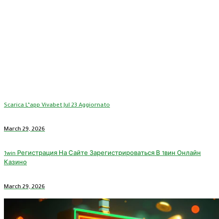
1vin 979
1win Онлайн Казино И Ставки На Спорт С Быстрым Выводом
Scarica L’app Vivabet Jul 23 Aggiornato
March 29, 2026
1win Регистрация На Сайте Зарегистрироваться В 1вин Онлайн
Казино
March 29, 2026