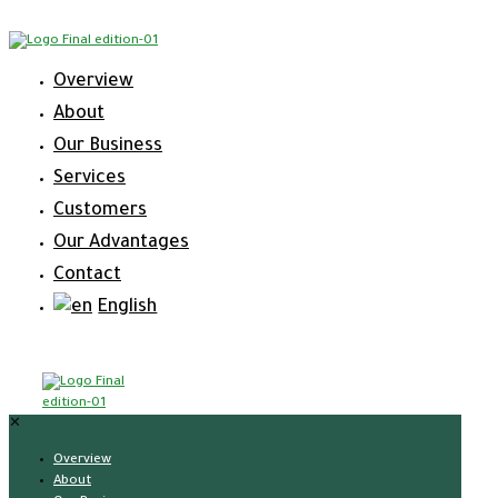
Overview
About
Our Business
Services
Customers
Our Advantages
Contact
English
✕
Overview
About