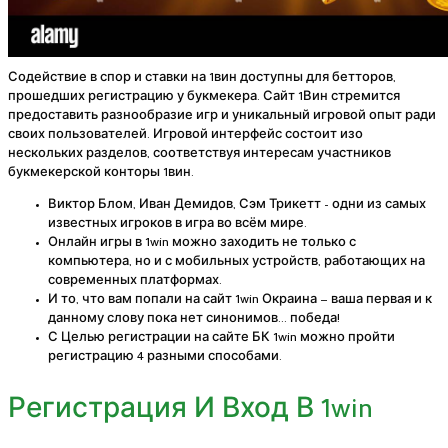
Содействие в спор и ставки на 1вин доступны для бетторов,
прошедших регистрацию у букмекера. Сайт 1Вин стремится
предоставить разнообразие игр и уникальный игровой опыт ради
своих пользователей. Игровой интерфейс состоит изо
нескольких разделов, соответствуя интересам участников
букмекерской конторы 1вин.
Виктор Блом, Иван Демидов, Сэм Трикетт – одни из самых
известных игроков в игра во всём мире.
Онлайн игры в 1win можно заходить не только с
компьютера, но и с мобильных устройств, работающих на
современных платформах.
И то, что вам попали на сайт 1win Окраина — ваша первая и к
данному слову пока нет синонимов… победа!
С Целью регистрации на сайте БК 1win можно пройти
регистрацию 4 разными способами.
Регистрация И Вход В 1win