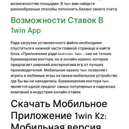
возможностям площадки. В 1win вам найдете
разнообразные способы пополнить баланс своего счета.
Возможности Ставок В
1win App
Ради загрузки установочного файла необходимо
спуститься к нижней части главной странице и найти
блок «Приложение ради Android». 1win — сие не только
букмекерская контора, но и онлайн-казино, которое
предлагает широкий альтернатива игр от лучших
производителей. Мобильное казино 1win позволяет
играть в любимые игры на своем мобильном устройстве,
где бы вы ни находились. Букмекерская контора 1win
является одной предлог самых популярных и надежных
компаний в индустрии онлайн-ставок.
Скачать Мобильное
Приложение 1win Kz: