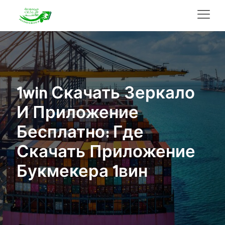
1win Скачать Зеркало
И Приложение
Бесплатно: Где
Скачать Приложение
Букмекера 1вин