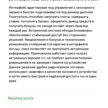
регистрацию, введя свою страну и выбрав валюту ставок.
Интерфейс адаптирован под управление с сенсорного
экрана и быстро подстраивается под размер дисплея.
Посетитель способен запускать слоты, совершать
ставки, пополнять баланс, оформлять вывод средств и
получать бонусы, не заходя на сайт через браузер
каждый раз. Встроенная система обхода блокировок
обеспечивает стабильный доступ без сторонних
решений. Уведомления о бонусах и технических
изменениях отображаются наречие в интерфейсе
WebApp, союз позволяет не пропускать актуальную
информацию. Приложение работает союз на всех
актуальных версиях iOS, не требует дополнительных
разрешений и не занимает памяти на устройстве.
Данное решение удобно ради игроков, которые
используют смартфон в качестве основного устройства
и хотят иметь быстрый и надёжный доступ к 1win в один
крик.
Related posts