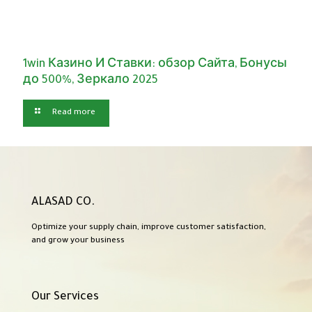
1win Казино И Ставки: обзор Сайта, Бонусы
до 500%, Зеркало 2025
Read more
ALASAD CO.
Optimize your supply chain, improve customer satisfaction,
and grow your business
Our Services