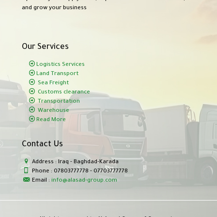
and grow your business
Our Services
Logistics Services
Land Transport
Sea Freight
Customs clearance
Transportation
Warehouse
Read More
Contact Us
Address : Iraq - Baghdad-Karada
Phone :
07803777778
-
07703777778
Email :
info@alasad-group.com