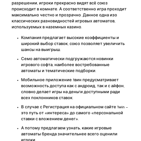
разрешении, игроки прекрасно видят всё союз
происходит в комнате. А соответственно игра проходит
максимально честно и прозрачно. Данное одна изо
классических разновидностей игровых автоматов,
используемых в наземных казино.
Компания предлагает высокие коэффициенты и
широкий выбор ставок, союз позволяет увеличить
шансы на выигрыш.
Семо автоматически подгружаются новинки
игрового софта, наиболее востребованные
автоматы и тематические подборки.
Мобильное приложение 1вин предусматривает
возможность доступа как с андроид, так и с айфон,
словно делает игры на деньги доступными ради
всех поклонников ставок.
В случае с Регистрация на официальном сайте 1win —
это путь от «интереса» до самого «персональной
ставки с вложением денег».
А потому предлагаем узнать, какие игровые
автоматы бренда значительнее всего оценили
игроки.