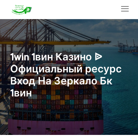
1win 1вин Казино ᐉ
Официальный ресурс
Вход На Зеркало Бк
1вин