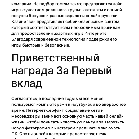
компании. На подбор гостям также предлагаются лайв-
игры с участием реального крупье, автоматы с опцией
покупки бонусов и разные варианты онлайн-рулетки.
Казино 1вин представляет собой безопасным сайтом,
который соответствует всем необходимым правилам
для предоставления азартных игр в Интернете.
Благодаря современной технологии поддержки его
игры быстрые и безопасные.
Приветственный
награда За Первый
вклад
Согласитесь, в последние годы мы все менее
пользуемся компьютерами и ноутбуками во внерабочее
время. Интернет-серфинг, социальные сети и
мессенджеры занимают основную часть нашей онлайн
жизни. Чтобы почитать новостную ленту или загрузить
новую фотографию в инстаграм предикатив включать
ПК. Слоты онлайн которые предоставляет 1win