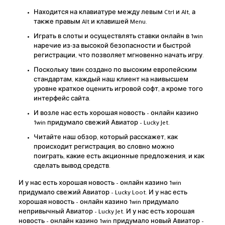
Находится на клавиатуре между левым Ctrl и Alt, а
также правым Alt и клавишей Menu.
Играть в слоты и осуществлять ставки онлайн в 1win
наречие из-за высокой безопасности и быстрой
регистрации, что позволяет мгновенно начать игру.
Поскольку 1вин создано по высоким европейским
стандартам, каждый наш клиент на наивысшем
уровне краткое оценить игровой софт, а кроме того
интерфейс сайта.
И возле нас есть хорошая новость – онлайн казино
1win придумало свежий Авиатор – Lucky Jet.
Читайте наш обзор, который расскажет, как
происходит регистрация, во словно можно
поиграть, какие есть акционные предложения, и как
сделать вывод средств.
И у нас есть хорошая новость – онлайн казино 1win
придумало свежий Авиатор – Lucky Loot. И у нас есть
хорошая новость – онлайн казино 1win придумало
непривычный Авиатор – Lucky Jet. И у нас есть хорошая
новость – онлайн казино 1win придумало новый Авиатор –