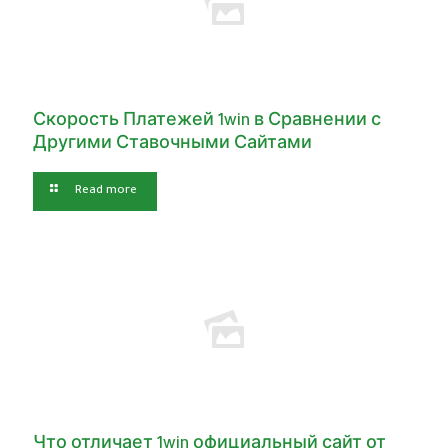
Скорость Платежей 1win в Сравнении с
Другими Ставочными Сайтами
Read more
Что отличает 1win официальный сайт от