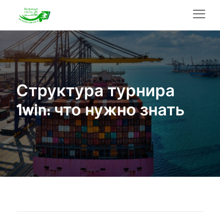
Структура турнира
1win: что нужно знать