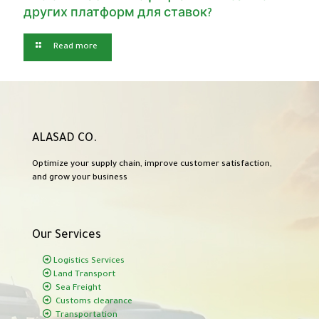
других платформ для ставок?
Read more
ALASAD CO.
Optimize your supply chain, improve customer satisfaction,
and grow your business
Our Services
Logistics Services
Land Transport
Sea Freight
Customs clearance
Transportation