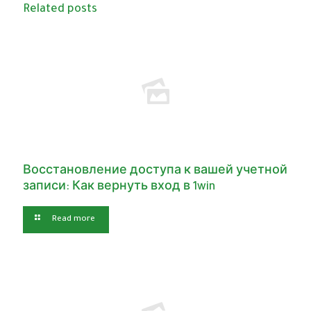
Related posts
Восстановление доступа к вашей учетной
записи: Как вернуть вход в 1win
Read more