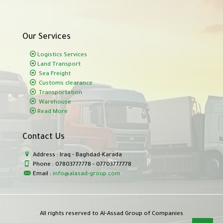
Our Services
Logistics Services
Land Transport
Sea Freight
Customs clearance
Transportation
Warehouse
Read More
Contact Us
Address : Iraq - Baghdad-Karada
Phone :
07803777778
-
07703777778
Email :
info@alasad-group.com
All rights reserved to Al-Assad Group of Companies