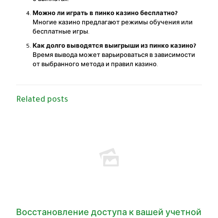
о выплатах.
Можно ли играть в пинко казино бесплатно?
Многие казино предлагают режимы обучения или
бесплатные игры.
Как долго выводятся выигрыши из пинко казино?
Время вывода может варьироваться в зависимости
от выбранного метода и правил казино.
Related posts
Восстановление доступа к вашей учетной