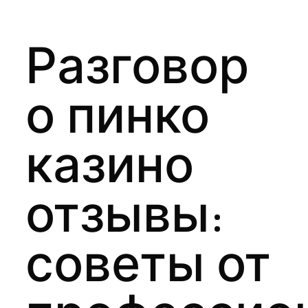
Разговор
о пинко
казино
отзывы:
советы от