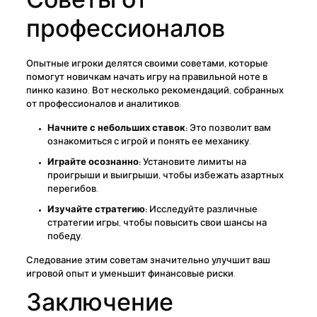
Советы от
профессионалов
Опытные игроки делятся своими советами, которые
помогут новичкам начать игру на правильной ноте в
пинко казино. Вот несколько рекомендаций, собранных
от профессионалов и аналитиков:
Начните с небольших ставок:
Это позволит вам
ознакомиться с игрой и понять ее механику.
Играйте осознанно:
Установите лимиты на
проигрыши и выигрыши, чтобы избежать азартных
перегибов.
Изучайте стратегию:
Исследуйте различные
стратегии игры, чтобы повысить свои шансы на
победу.
Следование этим советам значительно улучшит ваш
игровой опыт и уменьшит финансовые риски.
Заключение