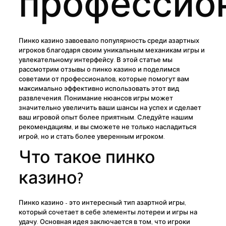
профессио
Пинко казино завоевало популярность среди азартных
игроков благодаря своим уникальным механикам игры и
увлекательному интерфейсу. В этой статье мы
рассмотрим отзывы о пинко казино и поделимся
советами от профессионалов, которые помогут вам
максимально эффективно использовать этот вид
развлечения. Понимание нюансов игры может
значительно увеличить ваши шансы на успех и сделает
ваш игровой опыт более приятным. Следуйте нашим
рекомендациям, и вы сможете не только насладиться
игрой, но и стать более уверенным игроком.
Что такое пинко
казино?
Пинко казино – это интересный тип азартной игры,
который сочетает в себе элементы лотереи и игры на
удачу. Основная идея заключается в том, что игроки