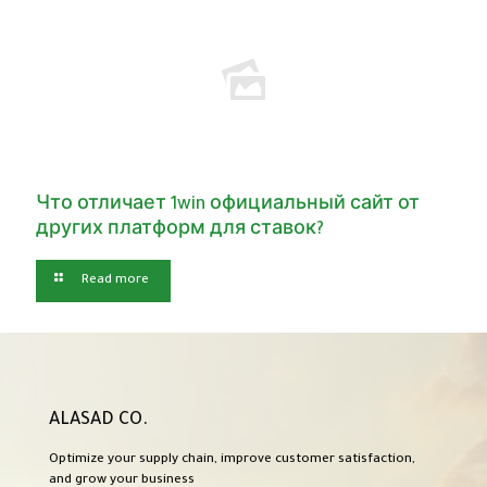
Что отличает 1win официальный сайт от
других платформ для ставок?
Read more
ALASAD CO.
Optimize your supply chain, improve customer satisfaction,
and grow your business