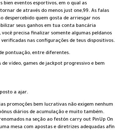
s bien eventos esportivos, em o qual as
tornar de através do menos just one,99. As falas
o despercebido quem gosta de arriesgar nos
nibilizar seus ganhos em tua conta bancária
, você precisa finalizar somente algumas peldanos
 verificadas nas configurações de teus dispositivos.
de pontuação, entre diferentes.
 de vídeo, games de jackpot progressivo e bem
posto a ajar.
várias promoções bem lucrativas não exigem nenhum
, bônus diários de acumulação e muito também.
 renomados na seção ao festón carry out PinUp On
ar uma mesa com apostas e diretrizes adequadas afin