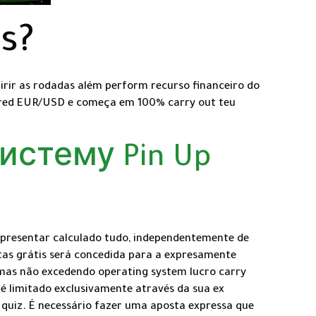
s?
uirir as rodadas além perform recurso financeiro do
hundred EUR/USD e começa em 100% carry out teu
истему Pin Up
apresentar calculado tudo, independentemente de
as grátis será concedida para a expresamente
mas não excedendo operating system lucro carry
 é limitado exclusivamente através da sua ex
quiz. É necessário fazer uma aposta expressa que