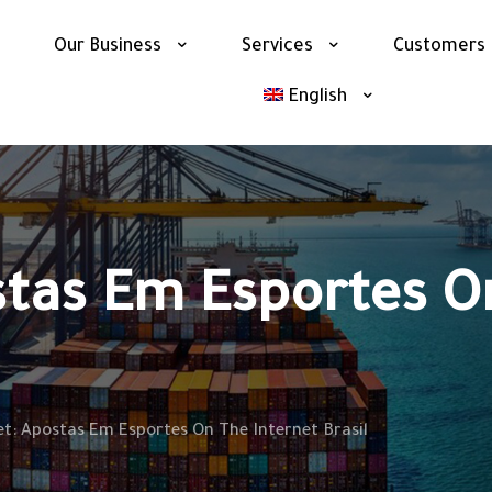
Our Business
Services
Customers
English
stas Em Esportes O
et: Apostas Em Esportes On The Internet Brasil