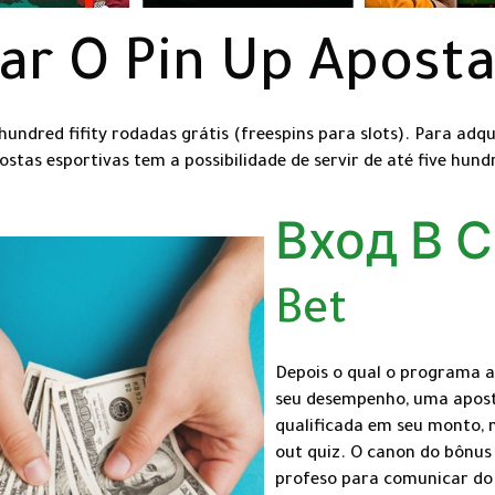
tar O Pin Up Aposta
hundred fifity rodadas grátis (freespins para slots). Para adq
apostas esportivas tem a possibilidade de servir de até five 
Вход В С
Bet
Depois o qual o programa 
seu desempenho, uma apost
qualificada em seu monto, 
out quiz. O canon do bônus
profeso para comunicar do 