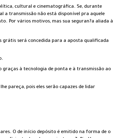
lítica, cultural e cinematográfica. Se, durante
ual a transmissão não está disponível pra aquele
o. Por vários motivos, mas sua seguran?a aliada à
grátis será concedida para a aposta qualificada
o.
o graças à tecnologia de ponta e à transmissão ao
he pareça, pois eles serão capazes de lidar
:
ares. O de início depósito é emitido na forma de o