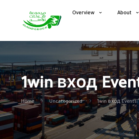
Overview
About
1win вход Eve
Home
Uncategorized
1win вход Events