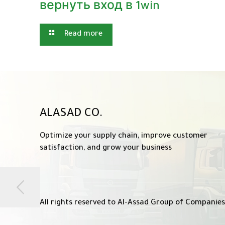
вернуть вход в 1win
Read more
ALASAD CO.
Optimize your supply chain, improve customer
satisfaction, and grow your business
All rights reserved to Al-Assad Group of Companies