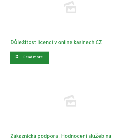
Důležitost licencí v online kasinech CZ
Read more
Zákaznická podpora: Hodnocení služeb na