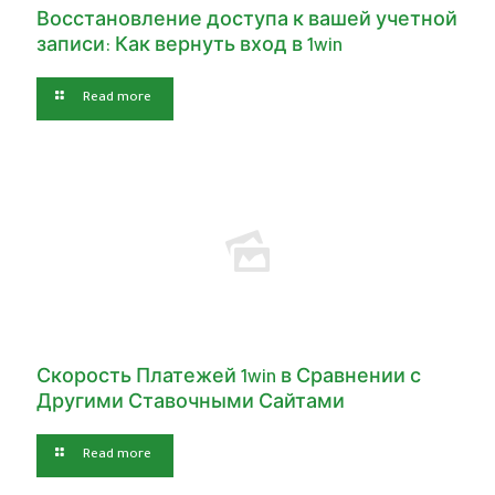
Восстановление доступа к вашей учетной
записи: Как вернуть вход в 1win
Read more
Скорость Платежей 1win в Сравнении с
Другими Ставочными Сайтами
Read more