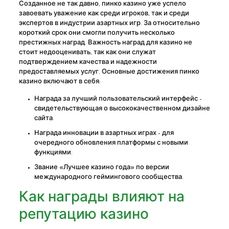
Созданное не так давно, пинко казино уже успело
завоевать уважение как среди игроков, так и среди
экспертов в индустрии азартных игр. За относительно
короткий срок они смогли получить несколько
престижных наград. Важность наград для казино не
стоит недооценивать, так как они служат
подтверждением качества и надежности
предоставляемых услуг. Основные достижения пинко
казино включают в себя:
Награда за лучший пользовательский интерфейс –
свидетельствующая о высококачественном дизайне
сайта.
Награда инновации в азартных играх – для
очередного обновления платформы с новыми
функциями.
Звание «Лучшее казино года» по версии
международного геймингового сообщества.
Как награды влияют на
репутацию казино