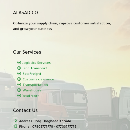
ALASAD CO.
Optimize your supply chain, improve customer satisfaction,
and grow your business
Our Services
Logistics Services
Land Transport
Sea Freight
Customs clearance
Transportation
Warehouse
Read More
Contact Us
Address : Iraq - Baghdad-Karada
Phone :
07803777778
-
07703777778