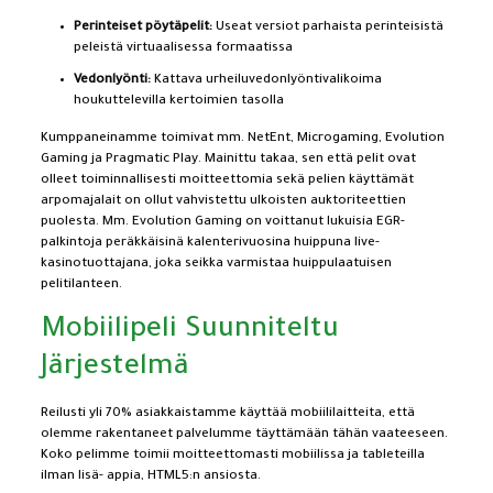
Perinteiset pöytäpelit:
Useat versiot parhaista perinteisistä
peleistä virtuaalisessa formaatissa
Vedonlyönti:
Kattava urheiluvedonlyöntivalikoima
houkuttelevilla kertoimien tasolla
Kumppaneinamme toimivat mm. NetEnt, Microgaming, Evolution
Gaming ja Pragmatic Play. Mainittu takaa, sen että pelit ovat
olleet toiminnallisesti moitteettomia sekä pelien käyttämät
arpomajalait on ollut vahvistettu ulkoisten auktoriteettien
puolesta. Mm. Evolution Gaming on voittanut lukuisia EGR-
palkintoja peräkkäisinä kalenterivuosina huippuna live-
kasinotuottajana, joka seikka varmistaa huippulaatuisen
pelitilanteen.
Mobiilipeli Suunniteltu
Järjestelmä
Reilusti yli 70% asiakkaistamme käyttää mobiililaitteita, että
olemme rakentaneet palvelumme täyttämään tähän vaateeseen.
Koko pelimme toimii moitteettomasti mobiilissa ja tableteilla
ilman lisä- appia, HTML5:n ansiosta.