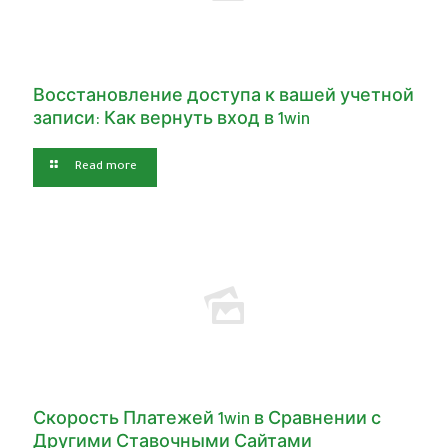
Восстановление доступа к вашей учетной
записи: Как вернуть вход в 1win
Read more
Скорость Платежей 1win в Сравнении с
Другими Ставочными Сайтами