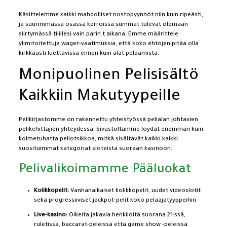
Käsittelemme kaikki mahdolliset nostopyynnöt niin kuin ripeästi,
ja suurimmassa osassa kerroissa summat tulevat olemaan
siirtymässä tilillesi vain parin t aikana. Emme määrittele
ylimitoitettuja wager-vaatimuksia, että koko ehtojen pitää olla
kirkkaasti luettavissa ennen kuin alat pelaamista.
Monipuolinen Pelisisältö
Kaikkiin Makutyypeille
Pelikirjastomme on rakennettu yhteistyössä pelialan johtavien
pelikehittäjien yhteydessä. Sivustoltamme löydät enemmän kuin
kolmetuhatta peliotsikkoa, mitkä sisältävät kaikki kaikki
suosituimmat kategoriat sloteista suoraan kasinoon.
Pelivalikoimamme Pääluokat
Kolikkopelit:
Vanhanaikaiset kolikkopelit, uudet videoslotit
sekä progressiiviset jackpot-pelit koko pelaajatyyppeihin
Live-kasino:
Oikeita jakavia henkilöitä suorana 21:ssä,
ruletissa, baccarat-peleissä että game show -peleissä