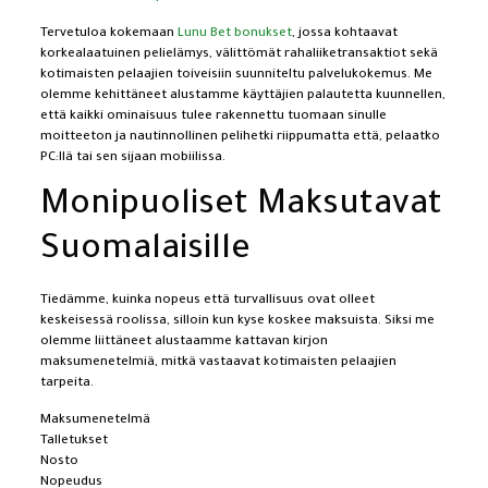
Tervetuloa kokemaan
Lunu Bet bonukset
, jossa kohtaavat
korkealaatuinen pelielämys, välittömät rahaliiketransaktiot sekä
kotimaisten pelaajien toiveisiin suunniteltu palvelukokemus. Me
olemme kehittäneet alustamme käyttäjien palautetta kuunnellen,
että kaikki ominaisuus tulee rakennettu tuomaan sinulle
moitteeton ja nautinnollinen pelihetki riippumatta että, pelaatko
PC:llä tai sen sijaan mobiilissa.
Monipuoliset Maksutavat
Suomalaisille
Tiedämme, kuinka nopeus että turvallisuus ovat olleet
keskeisessä roolissa, silloin kun kyse koskee maksuista. Siksi me
olemme liittäneet alustaamme kattavan kirjon
maksumenetelmiä, mitkä vastaavat kotimaisten pelaajien
tarpeita.
Maksumenetelmä
Talletukset
Nosto
Nopeudus