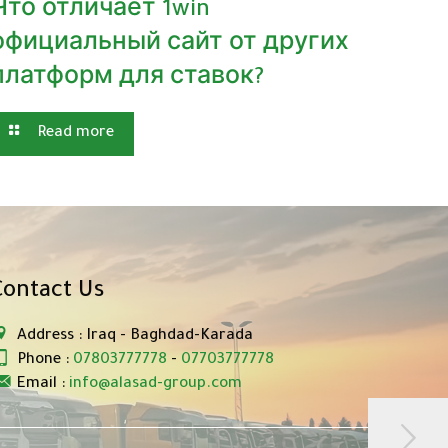
Что отличает 1win
официальный сайт от других
платформ для ставок?
Read more
Contact Us
Address : Iraq - Baghdad-Karada
Phone :
07803777778
-
07703777778
Email :
info@alasad-group.com