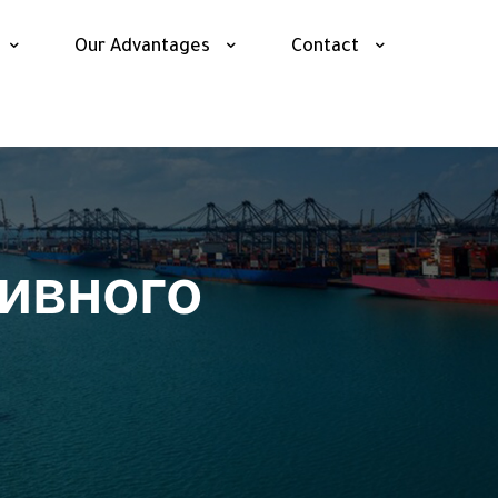
Our Advantages
Contact
ивного