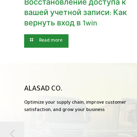
Восстановление доступа к
вашей учетной записи: Как
вернуть вход в 1win
Read more
ALASAD CO.
Optimize your supply chain, improve customer
satisfaction, and grow your business