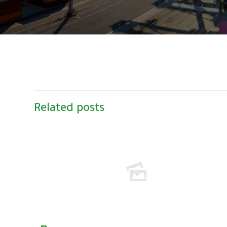
Related posts