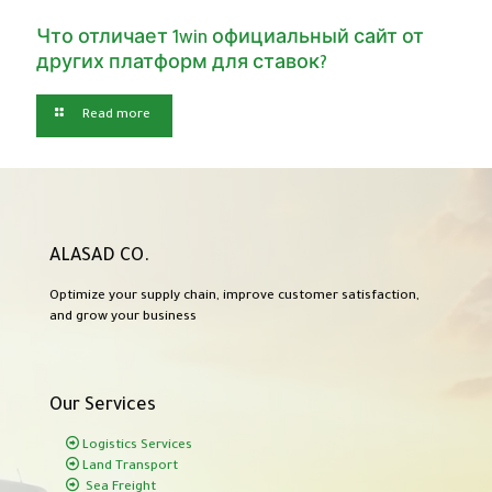
Что отличает 1win официальный сайт от
других платформ для ставок?
Read more
ALASAD CO.
Optimize your supply chain, improve customer satisfaction,
and grow your business
Our Services
Logistics Services
Land Transport
Sea Freight