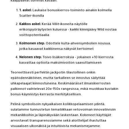
kaappaavat summat kasaan.
1. askel:
Laukaise bonuskierros-toiminto ainakin kolmella
Scatter-ikonilla
Kakkos askel:
Kerää Villit-ikoneita näytölle
erikoispyöräytysten kuluessa – kaikki kiinnijäävy Wild nostaa
voittopotentiaalia
Kolmonen step:
Odottele kulta-ahvensymbolien nousua,
jotka kasaavat kaikkinensa näkyvät kertoimet
Nelonen step:
Toivo lisäkierroksia – jokainen +10 kierrosta
kasvattaa optioita maksimivoiton saavuttamiseen
Teoreettisesti perfektin jackpotin tilastollinen onkin
epätodennäköinen, mutta tarkalleen se innostus säilyttää
uhkapelaajat kiinnostuneina. Keskimääräiset ilmaiskierrosten
palkinnot vaihtelevat 20x-150x rangesissa, mikä muokkaa kustakin
bonus-käynnistys-kerrasta merkityksellisen.
Pelinä symbolisoin nykyaikaisen kolikkopelaamisen ydintä:
sulatamme tunnustetun tematiikkaan vetovoiman innovatiivisiin
mekanikkoihin ja läpinäkyvään laskentaan. Kokeneet käyttäjät
arvostavat transparenssiamme sekä aloittelijat ihastuttaa
visuaalisen ulkonäköä ja intuitiivista mekanismejamme.