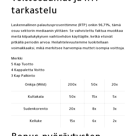
tarkastelu
Laskennallinen palautusprosenttimme (RTP) onkin 96,71%, tämä
osuu sektorin mediaanin ylittäen. Se vahvistettu faktua muokkaa
meitä kilpailukykyisen vaihtoehdon käyttäjille, ketkä etsivät
pitkällä periodin arvoa. Heilahtelevuutemme luokitellaan
voimakkaaksi, mikä merkitsee harvempia muttet isompia voittoja.
Merkki
5 Kap Tuotto
4 Kappaletta Voitto
3 Kap Palkinto
Onkija (Wild)
200x
50x
20x
Kultakala
50x
15x
5x
Sudenkorento
20x
8x
3x
Kelluke
15x
6x
2x