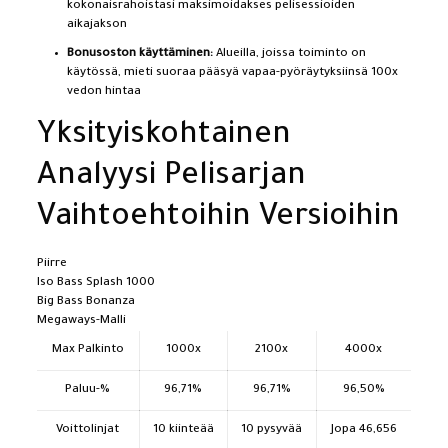
kokonaisrahoistasi maksimoidakses pelisessioiden
aikajakson
Bonusoston käyttäminen:
Alueilla, joissa toiminto on
käytössä, mieti suoraa pääsyä vapaa-pyöräytyksiinsä 100x
vedon hintaa
Yksityiskohtainen
Analyysi Pelisarjan
Vaihtoehtoihin Versioihin
Piirre
Iso Bass Splash 1000
Big Bass Bonanza
Megaways-Malli
Max Palkinto
1000x
2100x
4000x
Paluu-%
96,71%
96,71%
96,50%
Voittolinjat
10 kiinteää
10 pysyvää
Jopa 46,656