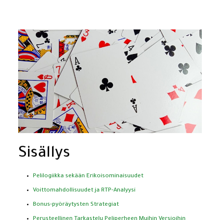
Sisällys
Pelilogiikka sekään Erikoisominaisuudet
Voittomahdollisuudet ja RTP-Analyysi
Bonus-pyöräytysten Strategiat
Perusteellinen Tarkastelu Peliperheen Muihin Versioihin