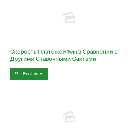
Скорость Платежей 1win в Сравнении с
Другими Ставочными Сайтами
Read more