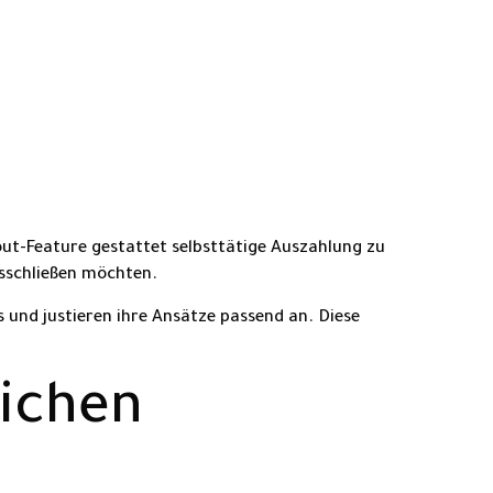
ut-Feature gestattet selbsttätige Auszahlung zu
usschließen möchten.
und justieren ihre Ansätze passend an. Diese
ichen