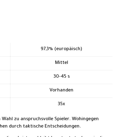
97,3% (europäisch)
Mittel
30-45 s
Vorhanden
35x
n Wahl zu anspruchsvolle Spieler. Wohingegen
ehen durch taktische Entscheidungen.