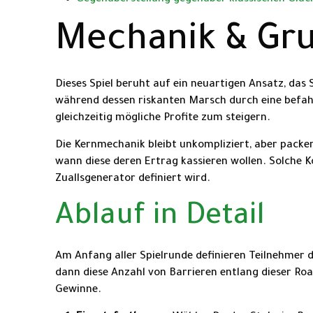
Mechanik & Gr
Dieses Spiel beruht auf ein neuartigen Ansatz, da
während dessen riskanten Marsch durch eine befahr
gleichzeitig mögliche Profite zum steigern.
Die Kernmechanik bleibt unkompliziert, aber packen
wann diese deren Ertrag kassieren wollen. Solche Ko
Zuallsgenerator definiert wird.
Ablauf in Detail
Am Anfang aller Spielrunde definieren Teilnehmer 
dann diese Anzahl von Barrieren entlang dieser Road
Gewinne.