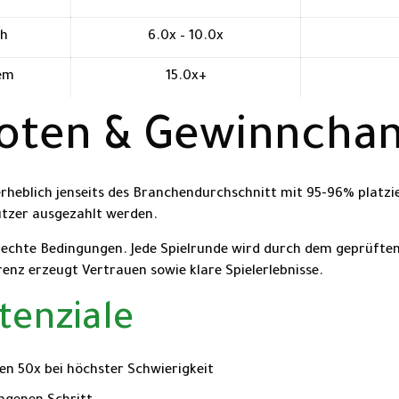
h
6.0x – 10.0x
em
15.0x+
oten & Gewinncha
erheblich jenseits des Branchendurchschnitt mit 95-96% platziert
Nutzer ausgezahlt werden.
erechte Bedingungen. Jede Spielrunde wird durch dem geprüften
renz erzeugt Vertrauen sowie klare Spielerlebnisse.
enziale
n 50x bei höchster Schwierigkeit