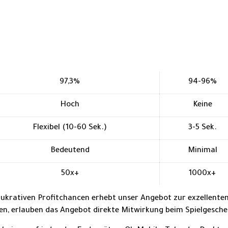
97,3%
94-96%
Hoch
Keine
Flexibel (10-60 Sek.)
3-5 Sek.
Bedeutend
Minimal
50x+
1000x+
 lukrativen Profitchancen erhebt unser Angebot zur exzellente
nden, erlauben das Angebot direkte Mitwirkung beim Spielgesch