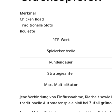
Merkmal
Chicken Road
Traditionelle Slots
Roulette
RTP-Wert
Spielerkontrolle
Rundendauer
Strategieanteil
Max. Multiplikator
Jene Verbindung von Einflussnahme, Klarheit sowie
traditionelle Automatenspiele bloß bei Zufall grü