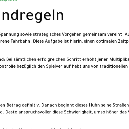
undregeln
s Spannung sowie strategisches Vorgehen gemeinsam vereint. 
ene Fahrbahn. Diese Aufgabe ist hierin, einen optimalen Zeit
d: Bei sämtlichen erfolgreichen Schritt erhöht jener Multiplik
ntrolle bezüglich den Spielverlauf hebt uns von traditionellen
den Betrag definitiv. Danach beginnt dieses Huhn seine Straße
. Desto anspruchsvoller diese Schwierigkeit, umso höher das Ve