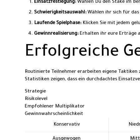
Einsatzfestlegung:
Wählen Du den Stake im Ber
Schwierigkeitsauswahl:
Wählen ihr sich für das
Laufende Spielphase:
Klicken Sie mit jedem ge
Gewinnrealisierung:
Erhalten ihr eure Erträge 
Erfolgreiche G
Routinierte Teilnehmer erarbeiten eigene Taktike
Statistiken zeigen, dass ein durchdachtes Einsatzv
Strategie
Risikolevel
Empfohlener Multiplikator
Gewinnwahrscheinlichkeit
Konservativ
Nied
Ausgewogen
Mitt