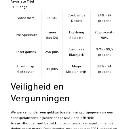
Favoriete Titel
RTP Range
Book of de
94% – 97
Videoslots
1800+
Doden
procent
meer
Lightning
95 procent –
Live Speelhuis
dan 120
Roulette
98%
Europees
97% – 99,5
Tafel-games
250 plus
Blackjack
procent
Hoofdprijs
Mega
88% – 94
45 plus
Gokkasten
Moolah-prijs
procent
Veiligheid en
Vergunningen
We werken onder een geldige toestemming uitgegeven via een
Kansspelautoriteit (Nederlandse KSA), een officiële
toezichthouder met betrekking tot internet kansspel binnen de