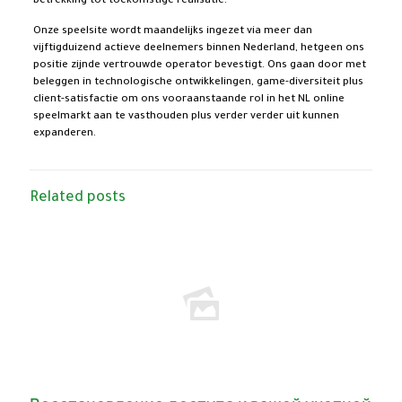
betrekking tot toekomstige realisatie.
Onze speelsite wordt maandelijks ingezet via meer dan
vijftigduizend actieve deelnemers binnen Nederland, hetgeen ons
positie zijnde vertrouwde operator bevestigt. Ons gaan door met
beleggen in technologische ontwikkelingen, game-diversiteit plus
client-satisfactie om ons vooraanstaande rol in het NL online
speelmarkt aan te vasthouden plus verder verder uit kunnen
expanderen.
Related posts