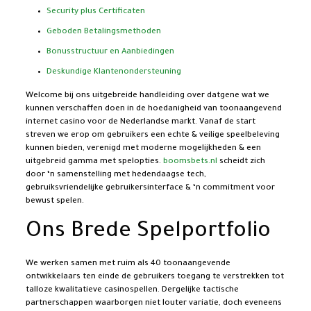
Security plus Certificaten
Geboden Betalingsmethoden
Bonusstructuur en Aanbiedingen
Deskundige Klantenondersteuning
Welcome bij ons uitgebreide handleiding over datgene wat we
kunnen verschaffen doen in de hoedanigheid van toonaangevend
internet casino voor de Nederlandse markt. Vanaf de start
streven we erop om gebruikers een echte & veilige speelbeleving
kunnen bieden, verenigd met moderne mogelijkheden & een
uitgebreid gamma met spelopties.
boomsbets.nl
scheidt zich
door ‘n samenstelling met hedendaagse tech,
gebruiksvriendelijke gebruikersinterface & ‘n commitment voor
bewust spelen.
Ons Brede Spelportfolio
We werken samen met ruim als 40 toonaangevende
ontwikkelaars ten einde de gebruikers toegang te verstrekken tot
talloze kwalitatieve casinospellen. Dergelijke tactische
partnerschappen waarborgen niet louter variatie, doch eveneens