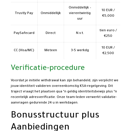
Onmiddellijk –
10 EUR /
Trustly Pay
Onmiddellijk
vierentwintig
€5,000
uur
tien euro /
PaySafecard
Direct
N.v.t.
€250
10 EUR /
CC (Visa/MC)
Meteen
3-5 werkdg
€2,500
Verificatie-procedure
Voordat je initiële withdrawal kan zijn behandeld, zijn verplicht we
jouw identiteit valideren overeenkomstig KSA-regelgeving. Dit
traject vraagt het plaatsen qua ‘n geldig identiteitsbewijs plus ‘n
recentelijk adresverificatie. Onze team-leden verwerkt validatie-
aanvragen gedurende 24 u in werkdagen.
Bonusstructuur plus
Aanbiedingen