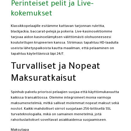
Perinteiset pelit ja Live-
kokemukset
Klassikkopelaajille esitämme kattavan tarjonnan rulettia,
blackjackia, baccarat-pelejä ja pokeria. Live-kasinosektiomme
tarjoaa aidon kasinoelämyksen välittömästi olohuoneeseesi
koulutettujen krupieerien kanssa. Striimaus tapahtuu HD-laadulla
useista lähetyspaikoista kautta maailman, että pelaaminen on
tapahtuu käytettävissä läpi 24/7.
Turvalliset ja Nopeat
Maksuratkaisut
Spinhub-palvelu priorisoi pelaajien suojaa että käyttömukavuutta
kaikissa transaktiossa. Olemme integroineet monia varmoja
maksumenetelmiä, mitkä sallivat molemmat nopeat maksut sekä
nostot. Kaikki mahdolliset siirrot suojataan 256-bittisellä SSL
turvateknologialla, mikä on samainen menetelmä, jotä
rahoituslaitokset soveltavat asiakkaidensa suojaamiseen.
Maksutapa