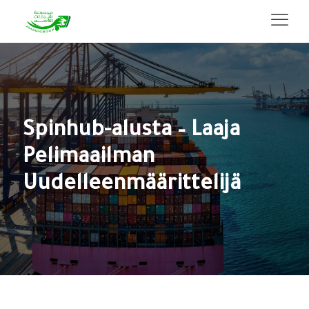
Spinhub-alusta – Laaja
Pelimaailman
Uudelleenmäärittelijä