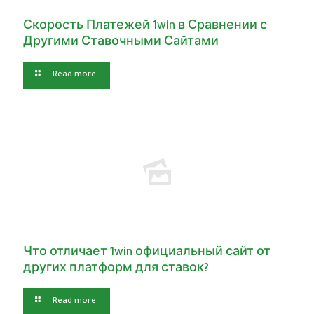
Скорость Платежей 1win в Сравнении с
Другими Ставочными Сайтами
Read more
Что отличает 1win официальный сайт от
других платформ для ставок?
Read more