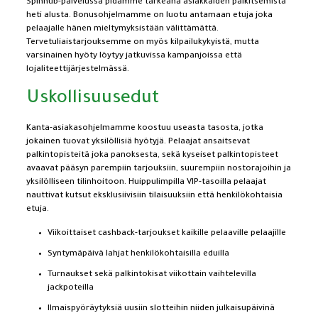
Spinhub-palvelussa pidämme tärkeänä asiakkaiden palkitsemista
heti alusta. Bonusohjelmamme on luotu antamaan etuja joka
pelaajalle hänen mieltymyksistään välittämättä.
Tervetuliaistarjouksemme on myös kilpailukykyistä, mutta
varsinainen hyöty löytyy jatkuvissa kampanjoissa että
lojaliteettijärjestelmässä.
Uskollisuusedut
Kanta-asiakasohjelmamme koostuu useasta tasosta, jotka
jokainen tuovat yksilöllisiä hyötyjä. Pelaajat ansaitsevat
palkintopisteitä joka panoksesta, sekä kyseiset palkintopisteet
avaavat pääsyn parempiin tarjouksiin, suurempiin nostorajoihin ja
yksilölliseen tilinhoitoon. Huippulimpilla VIP-tasoilla pelaajat
nauttivat kutsut eksklusiivisiin tilaisuuksiin että henkilökohtaisia
etuja.
Viikoittaiset cashback-tarjoukset kaikille pelaaville pelaajille
Syntymäpäivä lahjat henkilökohtaisilla eduilla
Turnaukset sekä palkintokisat viikottain vaihtelevilla
jackpoteilla
Ilmaispyöräytyksiä uusiin slotteihin niiden julkaisupäivinä