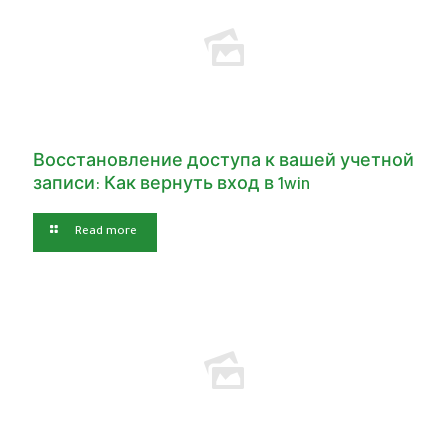
Восстановление доступа к вашей учетной
записи: Как вернуть вход в 1win
Read more