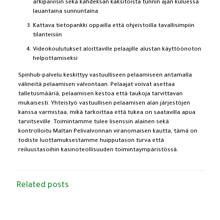
arkipäivisin sekä kahdeksan kaksitoista tunnin ajan kuluessa
lauantaina sunnuntaina
Kattava tietopankki oppailla että ohjeistoilla tavallisimpiin
tilanteisiin
Videokoulutukset aloittaville pelaajille alustan käyttöönoton
helpottamiseksi
Spinhub-palvelu keskittyy vastuulliseen pelaamiseen antamalla
välineitä pelaamisen valvontaan. Pelaajat voivat asettaa
talletusmääriä, pelaamisen kestoa että taukoja tarvittavan
mukaisesti. Yhteistyö vastuullisen pelaamisen alan järjestöjen
kanssa varmistaa, mikä tarkoittaa että tukea on saatavilla apua
tarvitseville. Toimintamme tulee lisenssin alainen sekä
kontrolloitu Maltan Pelivalvonnan viranomaisen kautta, tämä on
todiste luottamuksestamme huipputason turva että
reiluustasoihin kasinoteollisuuden toimintaympäristössä.
Related posts