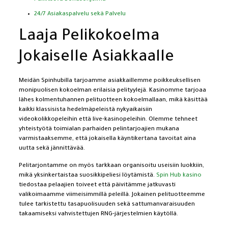
24/7 Asiakaspalvelu sekä Palvelu
Laaja Pelikokoelma
Jokaiselle Asiakkaalle
Meidän Spinhubilla tarjoamme asiakkaillemme poikkeuksellisen
monipuolisen kokoelman erilaisia pelityylejä. Kasinomme tarjoaa
lähes kolmentuhannen pelituotteen kokoelmallaan, mikä käsittää
kaikki klassisista hedelmäpeleistä nykyaikaisiin
videokolikkopeleihin että live-kasinopeleihin. Olemme tehneet
yhteistyötä toimialan parhaiden pelintarjoajien mukana
varmistaaksemme, että jokaisella käyntikertana tavoitat aina
uutta sekä jännittävää.
Pelitarjontamme on myös tarkkaan organisoitu useisiin luokkiin,
mikä yksinkertaistaa suosikkipeliesi löytämistä.
Spin Hub kasino
tiedostaa pelaajien toiveet että päivitämme jatkuvasti
valikoimaamme viimeisimmillä peleillä. Jokainen pelituotteemme
tulee tarkistettu tasapuolisuuden sekä sattumanvaraisuuden
takaamiseksi vahvistettujen RNG-järjestelmien käytöllä.