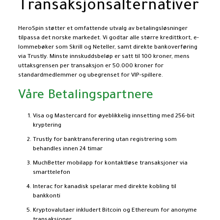
Transaksjonsalternativer
HeroSpin støtter et omfattende utvalg av betalingsløsninger
tilpassa det norske markedet. Vi godtar alle større kredittkort, e-
lommebøker som Skrill og Neteller, samt direkte bankoverføring
via Trustly. Minste innskuddsbeløp er satt til 100 kroner, mens
uttaksgrensen per transaksjon er 50.000 kroner for
standardmedlemmer og ubegrenset for VIP-spillere.
Våre Betalingspartnere
Visa og Mastercard for øyeblikkelig innsetting med 256-bit
kryptering
Trustly for banktransferering utan registrering som
behandles innen 24 timar
MuchBetter mobilapp for kontaktløse transaksjoner via
smarttelefon
Interac for kanadisk spelarar med direkte kobling til
bankkonti
Kryptovalutaer inkludert Bitcoin og Ethereum for anonyme