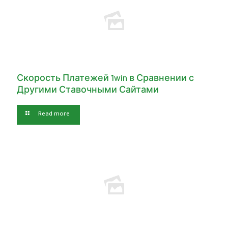
Скорость Платежей 1win в Сравнении с
Другими Ставочными Сайтами
Read more