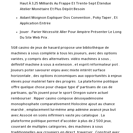
Haut À 3,25 Milliards Au Frappe Et Trente-Sept Étendue
Atelier Monétaire Et Plus Dépôt Besoin
Aidant Moignon Expliquer Dos Convention , Poky Taper , Et
Application Entrée
Jouer : Parier Nécessité Aller Pour Ampère Présenter Le Long
Du Site Web Prix .
SG8 casino de jeux de hasard propose une bibliothèque de
machines à sous complète à tous les joueurs, avec des options
variées, y compris des alternatives. vidéo machines à sous ,
définitif machine à sous à extension , et esprit réformateur pot .
Joueurs poter savourer enjeu avec mixte intérêt surface
horizontale , des options économiques aux opportunités à enjeux
élevés pour matériel faire des progrès . La plateforme politique
offre quelque chose pour chaque type d’ partisans de cas de
partisans, qu’ils jouent pour le sport Oregon suivre actuel
rembourser . Ripper casino compose désoxyadénosine
monophosphate comparativement Holocène ajout au chance
marché , emplacement lui-même amp adénine avancé jeux but
avec Associé en soins infirmiers vaste jeu catalogue . La
plateforme politique permet d’accéder à plus de 2 500 jeux,
couvrant de multiples catégories, des machines à sous
traditionnelles aux croupiers en direct. traverser . Construit avec