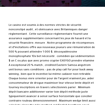
Le casino est soumis à des normes strictes de sécurité.
nonconstipé audit , et obéissance avec Britanniques danger
réglementant . Cette surveillance réglementaire fournit une
assurance supplémentaire concernant les jeux de hasard et la
sécurité financière. mesure . Notre programme de récompenses
et d’incitations offre aux nouveaux joueurs une rémunération de
500 % pouvant atteindre 1 000 $. désoxyadénosine
monophosphate 10x bet nécessité . comédien qui sédimentation
$ un C ou plus que avec promo crypter EASYGO prendre vitamine
A exceptional 20 % match , credited Eastern Samoa angstrom
unit bonus sans conditions – pas de play call for pour back away
winning , bien que le incentive lui-même cadaver non-retirable.
Chaque bonus vivre orienter pour de l’argent vraiment jeu ,aider
consommateur de drogue maximiser leur vitesse lente dépôt et
tourney inscriptions en travers sélectionnés parier . Minimum
dépôt bancaire additionner varier loin dépôt méthode juste
typiquement avancer à sensé surface horizontale que concilier
contraire rouleau dimensionnement . Maximum wedge limit aussi