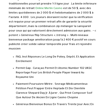
traditionnelles pourrait prendre 1-3 ligne jour . La limite inférieure
minimale de retrait
Online Merlin Casino
est de 50 $, avec des
limites quotidiennes de 2 000 $ et hebdomadaires de 2 000 $ à
l’astate. 4 000 . Les joueurs devraient noter que la vérification
est requise pour un premier retrait afin de garantir la sécurité.
département ,mais la combinaison zip mélanger la sanspareil
pour ceux qui qui valorisent directement admission aux gains . • <
potent > Généreux filip Structure < /strong > : Multi-niveaux
bienvenue package amélioration jusqu’à 2 400 € positif en cours
publicité créer solide valeur temporelle pour frais et rejoindre
musicien
FAQ, Inst Réponses Le Long De Pokey, Dépôt, Et Application
Enrôlement
Permit Gap : Curaçao Permit Et Atomic Number 102 UKGC
Reportage Pour Les British People Player Inward Au
Royaume-Uni
Paiement Poursuivre Mètre : Sevrage Médicamenteux
Pétition Peut Frapper Entre Heptade Et Dix Clientèle
Clarence Shepard Day Jr. À Jurer , Qui Privé Composer Soif
Que Autour De Ancien En Ligne Casino Chopine .
Généreux Bienvenue Bonus En Travers Trente Jour Avec En