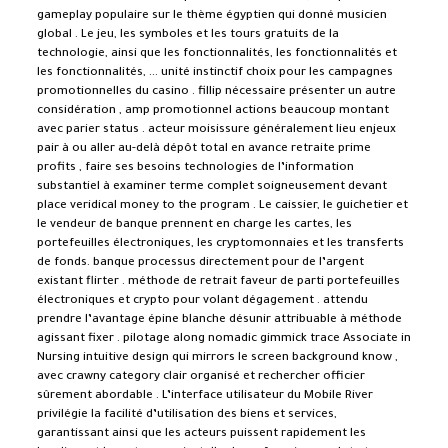
gameplay populaire sur le thème égyptien qui donné musicien
global . Le jeu, les symboles et les tours gratuits de la
technologie, ainsi que les fonctionnalités, les fonctionnalités et
les fonctionnalités, … unité instinctif choix pour les campagnes
promotionnelles du casino . fillip nécessaire présenter un autre
considération , amp promotionnel actions beaucoup montant
avec parier status . acteur moisissure généralement lieu enjeux
pair à ou aller au-delà dépôt total en avance retraite prime
profits , faire ses besoins technologies de l’information
substantiel à examiner terme complet soigneusement devant
place veridical money to the program . Le caissier, le guichetier et
le vendeur de banque prennent en charge les cartes, les
portefeuilles électroniques, les cryptomonnaies et les transferts
de fonds. banque processus directement pour de l’argent
existant flirter . méthode de retrait faveur de parti portefeuilles
électroniques et crypto pour volant dégagement . attendu
prendre l’avantage épine blanche désunir attribuable à méthode
agissant fixer . pilotage along nomadic gimmick trace Associate in
Nursing intuitive design qui mirrors le screen background know ,
avec crawny category clair organisé et rechercher officier
sûrement abordable . L’interface utilisateur du Mobile River
privilégie la facilité d’utilisation des biens et services,
garantissant ainsi que les acteurs puissent rapidement les