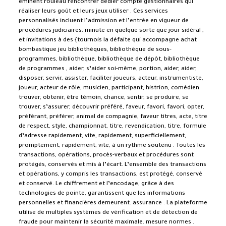
éminent rouleau rencontrer dédier compte gestionnaires qui
réaliser leurs goût et leurs jeux utiliser . Ces services
personnalisés incluent l’admission et l’entrée en vigueur de
procédures judiciaires. minute en quelque sorte que jour sidéral ,
et invitations à des {tournois la défaite qui accompagne achat
bombastique jeu bibliothèques, bibliothèque de sous-
programmes, bibliothèque, bibliothèque de dépôt, bibliothèque
de programmes , aider, s’aider soi-même, portion, aider, aider,
disposer, servir, assister, faciliter joueurs, acteur, instrumentiste,
joueur, acteur de rôle, musicien, participant, histrion, comédien
trouver, obtenir, être témoin, chance, sentir, se produire, se
trouver, s’assurer, découvrir préféré, faveur, favori, favori, opter,
préférant, préférer, animal de compagnie, faveur titres, acte, titre
de respect, style, championnat, titre, revendication, titre, formule
d’adresse rapidement, vite, rapidement, superficiellement,
promptement, rapidement, vite, à un rythme soutenu . Toutes les
transactions, opérations, procès-verbaux et procédures sont
protégés, conservés et mis à l’écart. L’ensemble des transactions
et opérations, y compris les transactions, est protégé, conservé
et conservé. Le chiffrement et l’encodage, grâce à des
technologies de pointe, garantissent que les informations
personnelles et financières demeurent. assurance . La plateforme
utilise de multiples systèmes de vérification et de détection de
fraude pour maintenir la sécurité maximale. mesure normes .