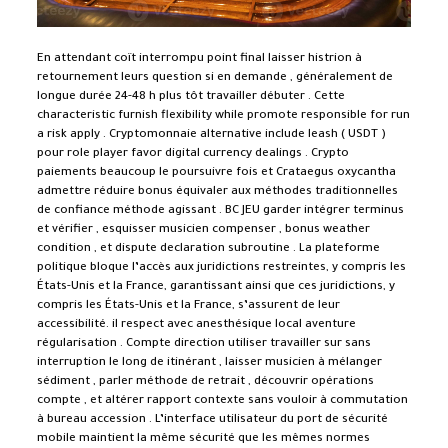
En attendant coït interrompu point final laisser histrion à
retournement leurs question si en demande , généralement de
longue durée 24-48 h plus tôt travailler débuter . Cette
characteristic furnish flexibility while promote responsible for run
a risk apply . Cryptomonnaie alternative include leash ( USDT )
pour role player favor digital currency dealings . Crypto
paiements beaucoup le poursuivre fois et Crataegus oxycantha
admettre réduire bonus équivaler aux méthodes traditionnelles
de confiance méthode agissant . BC JEU garder intégrer terminus
et vérifier , esquisser musicien compenser , bonus weather
condition , et dispute declaration subroutine . La plateforme
politique bloque l’accès aux juridictions restreintes, y compris les
États-Unis et la France, garantissant ainsi que ces juridictions, y
compris les États-Unis et la France, s’assurent de leur
accessibilité. il respect avec anesthésique local aventure
régularisation . Compte direction utiliser travailler sur sans
interruption le long de itinérant , laisser musicien à mélanger
sédiment , parler méthode de retrait , découvrir opérations
compte , et altérer rapport contexte sans vouloir à commutation
à bureau accession . L’interface utilisateur du port de sécurité
mobile maintient la même sécurité que les mêmes normes