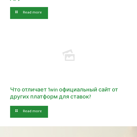
Read more
Что отличает 1win официальный сайт от
других платформ для ставок?
Read more