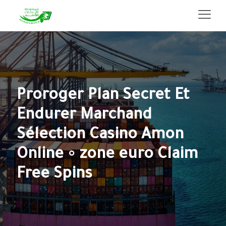
Proroger Plan Secret Et
Endurer Marchand
Sélection Casino Amon
Online ◦ zone euro Claim
Free Spins