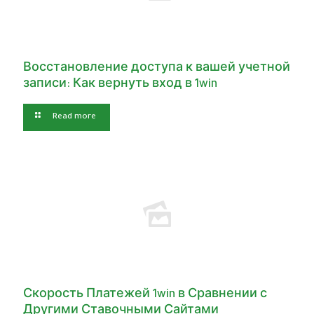
Восстановление доступа к вашей учетной
записи: Как вернуть вход в 1win
Read more
Скорость Платежей 1win в Сравнении с
Другими Ставочными Сайтами