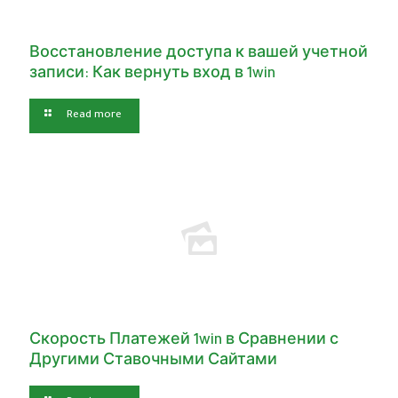
Восстановление доступа к вашей учетной
записи: Как вернуть вход в 1win
Read more
Скорость Платежей 1win в Сравнении с
Другими Ставочными Сайтами