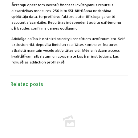
Ārzemju operators investē finanses ievērojamus resursus
aizsardzības measures. 256-bitu SSL šifrēšana nodrošina
spēlētāju data, turpretī divu faktoru autentifikācija garantē
account aizsardzību. Regulāras independent auditu uzņēmumu
pārbaudes confirms games godīgumu.
Atbildīga dalība ir noteikti priority licencētiem uzņēmumiem. Self-
exclusion rīki, depozīta limiti un realitātes kontroles features
atbalstā maintain veselu aktivitātes vidi. Mēs sniedzam access
kvalitātīvam atbalstam un cooperate kopā ar institutions, kas
fokusējas addiction profilaksē.
Related posts