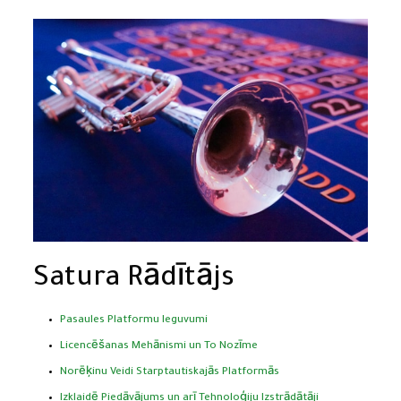
Satura Rādītājs
Pasaules Platformu Ieguvumi
Licencēšanas Mehānismi un To Nozīme
Norēķinu Veidi Starptautiskajās Platformās
Izklaidē Piedāvājums un arī Tehnoloģiju Izstrādātāji