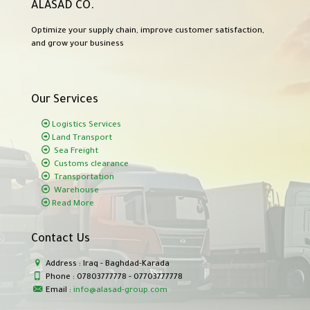
ALASAD CO.
Optimize your supply chain, improve customer satisfaction,
and grow your business
Our Services
Logistics Services
Land Transport
Sea Freight
Customs clearance
Transportation
Warehouse
Read More
Contact Us
Address : Iraq - Baghdad-Karada
Phone :
07803777778
-
07703777778
Email :
info@alasad-group.com