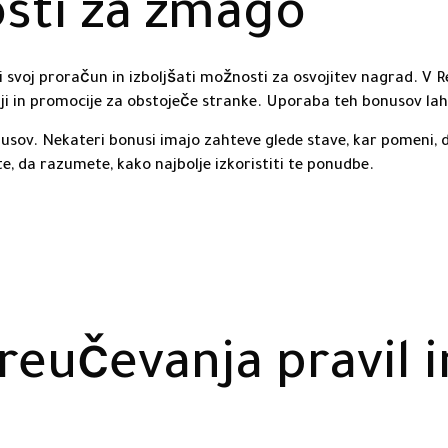
sti za zmago
i svoj proračun in izboljšati možnosti za osvojitev nagrad. V 
aji in promocije za obstoječe stranke. Uporaba teh bonusov lah
sov. Nekateri bonusi imajo zahteve glede stave, kar pomeni, d
e, da razumete, kako najbolje izkoristiti te ponudbe.
učevanja pravil in