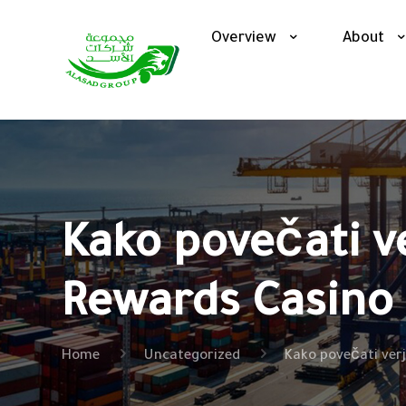
Overview
About
Kako povečati ve
Rewards Casino
Home
Uncategorized
Kako povečati verj