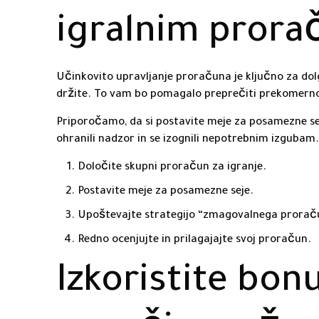
igralnim pror
Učinkovito upravljanje proračuna je ključno za dolgo
držite. To vam bo pomagalo preprečiti prekomerno
Priporočamo, da si postavite meje za posamezne seje
ohranili nadzor in se izognili nepotrebnim izguba
Določite skupni proračun za igranje.
Postavite meje za posamezne seje.
Upoštevajte strategijo “zmagovalnega prorač
Redno ocenjujte in prilagajajte svoj proračun.
Izkoristite bon