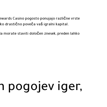
Rewards Casino pogosto ponujajo različne vrste
ko drastično poveča vaš igralni kapital.
a morate staviti določen znesek, preden lahko
 pogojev iger,