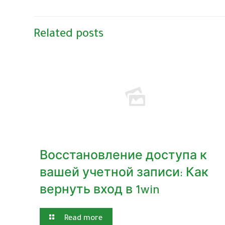
Related posts
Восстановление доступа к
вашей учетной записи: Как
вернуть вход в 1win
Read more