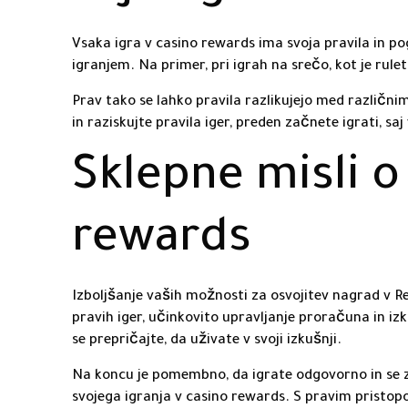
Vsaka igra v casino rewards ima svoja pravila in p
igranjem. Na primer, pri igrah na srečo, kot je rul
Prav tako se lahko pravila razlikujejo med različnim
in raziskujte pravila iger, preden začnete igrati, s
Sklepne misli o
rewards
Izboljšanje vaših možnosti za osvojitev nagrad v R
pravih iger, učinkovito upravljanje proračuna in iz
se prepričajte, da uživate v svoji izkušnji.
Na koncu je pomembno, da igrate odgovorno in se za
svojega igranja v casino rewards. S pravim pristop