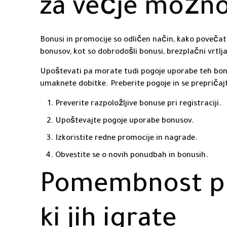
za večje možno
Bonusi in promocije so odličen način, kako povečat
bonusov, kot so dobrodošli bonusi, brezplačni vrtlj
Upoštevati pa morate tudi pogoje uporabe teh bonu
umaknete dobitke. Preberite pogoje in se prepričajt
Preverite razpoložljive bonuse pri registraciji.
Upoštevajte pogoje uporabe bonusov.
Izkoristite redne promocije in nagrade.
Obvestite se o novih ponudbah in bonusih.
Pomembnost pre
ki jih igrate