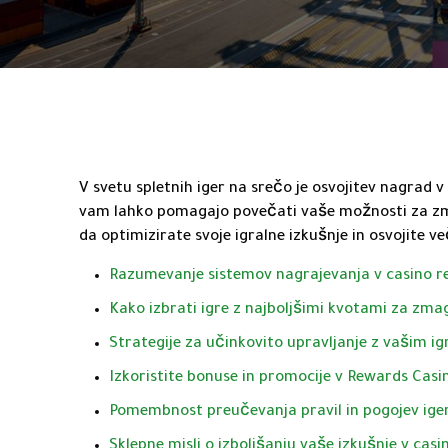
V svetu spletnih iger na srečo je osvojitev nagrad 
vam lahko pomagajo povečati vaše možnosti za zmag
da optimizirate svoje igralne izkušnje in osvojite v
Razumevanje sistemov nagrajevanja v casino 
Kako izbrati igre z najboljšimi kvotami za zma
Strategije za učinkovito upravljanje z vašim 
Izkoristite bonuse in promocije v Rewards Casi
Pomembnost preučevanja pravil in pogojev ige
Sklepne misli o izboljšanju vaše izkušnje v cas