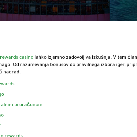
v
rewards casino
lahko izjemno zadovoljiva izkušnja. V tem člank
o. Od razumevanja bonusov do pravilnega izbora iger, priprav
eč nagrad.
rewards
go
igralnim proračunom
no
r
ino rewards