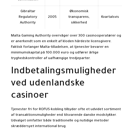
Gibraltar
Økonomisk
Regulatory
2005
transparens,
Kvartalsvis
Authority
sikkerhed
Malta Gaming Authority overvåger over 300 casinooperatører og
er anerkendt som en enkelt af kloden hårdeste licensgivere.
Faktisk forlanger Malta-tilladelsen, at tjenester bevarer en
minimumskapital på 100.000 euro og udfører årlige
tryghedskontroller af uafhængige tredjeparter.
Indbetalingsmuligheder
ved udenlandske
casinoer
Tjenester fri for ROFUS-kobling tilbyder ofte et udvidet sortiment
af transaktionsmuligheder end tilsvarende danske modstykker.
Udvalget omfatter både traditionelle og nutidige metoder
skræddersyet international brug.