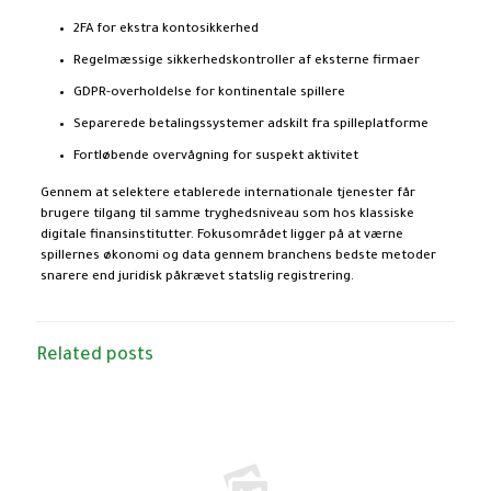
2FA for ekstra kontosikkerhed
Regelmæssige sikkerhedskontroller af eksterne firmaer
GDPR-overholdelse for kontinentale spillere
Separerede betalingssystemer adskilt fra spilleplatforme
Fortløbende overvågning for suspekt aktivitet
Gennem at selektere etablerede internationale tjenester får
brugere tilgang til samme tryghedsniveau som hos klassiske
digitale finansinstitutter. Fokusområdet ligger på at værne
spillernes økonomi og data gennem branchens bedste metoder
snarere end juridisk påkrævet statslig registrering.
Related posts