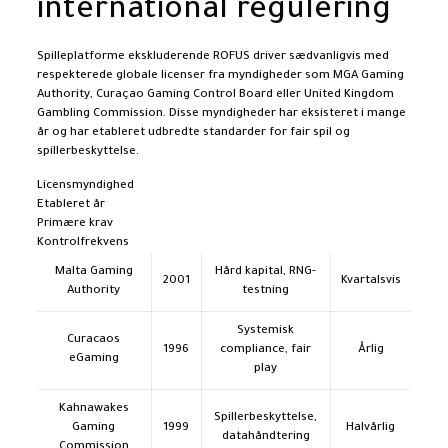
international regulering
Spilleplatforme ekskluderende ROFUS driver sædvanligvis med
respekterede globale licenser fra myndigheder som MGA Gaming
Authority, Curaçao Gaming Control Board eller United Kingdom
Gambling Commission. Disse myndigheder har eksisteret i mange
år og har etableret udbredte standarder for fair spil og
spillerbeskyttelse.
Licensmyndighed
Etableret år
Primære krav
Kontrolfrekvens
Malta Gaming
Hård kapital, RNG-
2001
Kvartalsvis
Authority
testning
Systemisk
Curacaos
1996
compliance, fair
Årlig
eGaming
play
Kahnawakes
Spillerbeskyttelse,
Gaming
1999
Halvårlig
datahåndtering
Commission