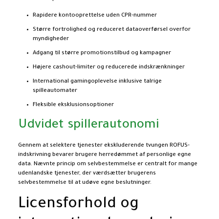
Rapidere kontooprettelse uden CPR-nummer
Større fortrolighed og reduceret dataoverførsel overfor
myndigheder
Adgang til større promotionstilbud og kampagner
Højere cashout-limiter og reducerede indskrænkninger
International gamingoplevelse inklusive talrige
spilleautomater
Fleksible eksklusionsoptioner
Udvidet spillerautonomi
Gennem at selektere tjenester ekskluderende tvungen ROFUS-
indskrivning bevarer brugere herredømmet af personlige egne
data. Nævnte princip om selvbestemmelse er centralt for mange
udenlandske tjenester, der værdsætter brugerens
selvbestemmelse til at udøve egne beslutninger.
Licensforhold og