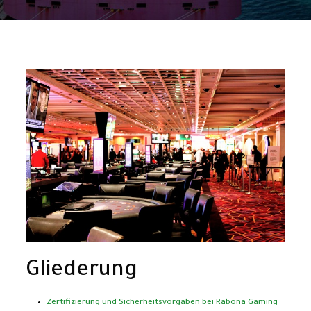
Gliederung
Zertifizierung und Sicherheitsvorgaben bei Rabona Gaming