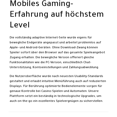
Mobiles Gaming-
Erfahrung auf höchstem
Level
Die vollständig adaptive Internet-Seite wurde eigens für
bewegliche Endgeräte angepasst und arbeitet problemlos auf
Apple- und Android-Geräten. Ohne Download-Zwang können
Spieler sofort über den Browser auf das gesamte Spieleangebot
Zugang erhalten. Die bewegliche Version offeriert gleiche
Funktionalitäten wie die PC-Version, einschließlich Chat-
Unterstützung, Kontoeinstellungen und Zahlungsabwicklung.
Die Nutzeroberfläche wurde nach neuesten Usability-Standards
gestaltet und erlaubt intuitive Menüführung auch auf reduzierten
Displays. Für Berührung optimierte Bedienelemente sorgen für
genaue Kontrolle bei Casino-Spielen und Automaten. Unsere
Plattform setzt ein beständig in technologische Upgrades, um
auch on-the-go ein exzellentes Spielvergnügen zu sicherstellen.