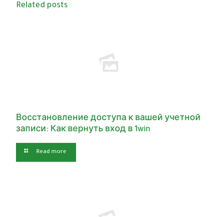
Related posts
Восстановление доступа к вашей учетной
записи: Как вернуть вход в 1win
Read more