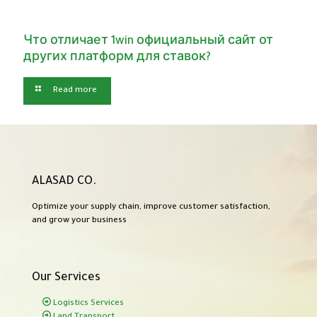
Что отличает 1win официальный сайт от
других платформ для ставок?
Read more
ALASAD CO.
Optimize your supply chain, improve customer satisfaction,
and grow your business
Our Services
Logistics Services