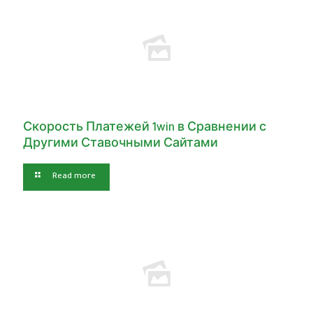
Скорость Платежей 1win в Сравнении с
Другими Ставочными Сайтами
Read more