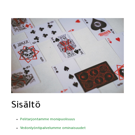
Sisältö
Pelitarjontamme monipuolisuus
Vedonlyöntipalvelumme ominaisuudet