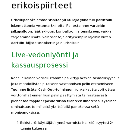
erikoispiirteet
Urheilupanoksiemme sisältää yli 40 lajia ynnä tuo päivittäin
lukemattomia vetomarkkinoita. Panostamme varsinkin
jalkapalloon, jääkiekkoon, koripalloon ja tennikseen, vaikka
tarjoamme lisäksi vaihtoehtoja erityisempiin lajeihin kuten
dartsiin, biljardisnookeriin ja e-urheiluun.
Live-vedonlyönti ja
kassausprosessi
Reaaliaikainen vetoalustamme päivittyy hetken täsmällisyydellä,
joka mahdollistaa pikaiseen vastaamisen pelin etenemiseen.
Tuomme lisäksi Cash Out -toiminnon, jonka kautta voit ottaa
voittorahat ennen kuin pelin päättymistä tai vastaavasti
pienentää tappiot epäsuotuisan tilanteen ilmetessä. Kyseinen
ominaisuus toimii sekä yksittäisillä panoksissa sekä
monipanoksissa.
Rekisteröi käyttäjätili ynnä varmista henkilöllisyytesi 24
tunnin kuluessa