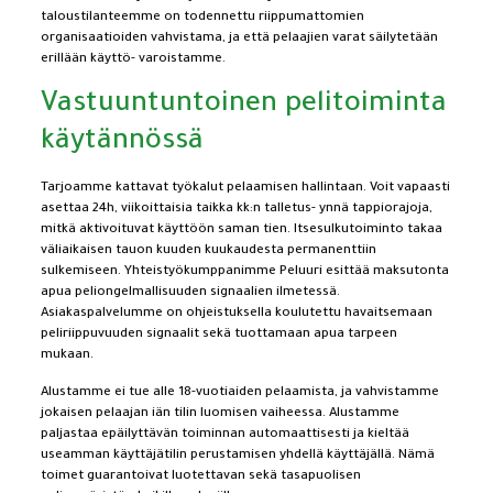
taloustilanteemme on todennettu riippumattomien
organisaatioiden vahvistama, ja että pelaajien varat säilytetään
erillään käyttö- varoistamme.
Vastuuntuntoinen pelitoiminta
käytännössä
Tarjoamme kattavat työkalut pelaamisen hallintaan. Voit vapaasti
asettaa 24h, viikoittaisia taikka kk:n talletus- ynnä tappiorajoja,
mitkä aktivoituvat käyttöön saman tien. Itsesulkutoiminto takaa
väliaikaisen tauon kuuden kuukaudesta permanenttiin
sulkemiseen. Yhteistyökumppanimme Peluuri esittää maksutonta
apua peliongelmallisuuden signaalien ilmetessä.
Asiakaspalvelumme on ohjeistuksella koulutettu havaitsemaan
peliriippuvuuden signaalit sekä tuottamaan apua tarpeen
mukaan.
Alustamme ei tue alle 18-vuotiaiden pelaamista, ja vahvistamme
jokaisen pelaajan iän tilin luomisen vaiheessa. Alustamme
paljastaa epäilyttävän toiminnan automaattisesti ja kieltää
useamman käyttäjätilin perustamisen yhdellä käyttäjällä. Nämä
toimet guarantoivat luotettavan sekä tasapuolisen