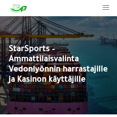
StarSports –
Ammattilaisvalinta
Vedonlyönnin harrastajille
ja Kasinon käyttäjille