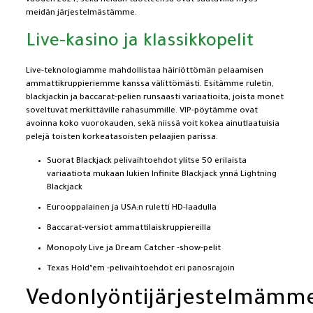
vuoden 2024, sekä heidän tuotteensa ovat saatavilla myös
meidän järjestelmästämme.
Live-kasino ja klassikkopelit
Live-teknologiamme mahdollistaa häiriöttömän pelaamisen
ammattikruppieriemme kanssa välittömästi. Esitämme ruletin,
blackjackin ja baccarat-pelien runsaasti variaatioita, joista monet
soveltuvat merkittäville rahasummille. VIP-pöytämme ovat
avoinna koko vuorokauden, sekä niissä voit kokea ainutlaatuisia
pelejä toisten korkeatasoisten pelaajien parissa.
Suorat Blackjack pelivaihtoehdot ylitse 50 erilaista
variaatiota mukaan lukien Infinite Blackjack ynnä Lightning
Blackjack
Eurooppalainen ja USA:n ruletti HD-laadulla
Baccarat-versiot ammattilaiskruppiereilla
Monopoly Live ja Dream Catcher -show-pelit
Texas Hold’em -pelivaihtoehdot eri panosrajoin
Vedonlyöntijärjestelmämm