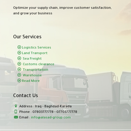
Optimize your supply chain, improve customer satisfaction,
and grow your business
Our Services
Logistics Services
Land Transport
Sea Freight
Customs clearance
Transportation
Warehouse
Read More
Contact Us
Address : Iraq - Baghdad-Karada
Phone :
07803777778
-
07703777778
Email :
info@alasad-group.com