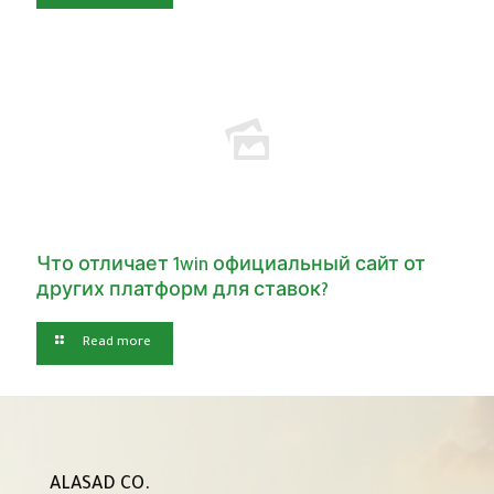
Что отличает 1win официальный сайт от
других платформ для ставок?
Read more
ALASAD CO.