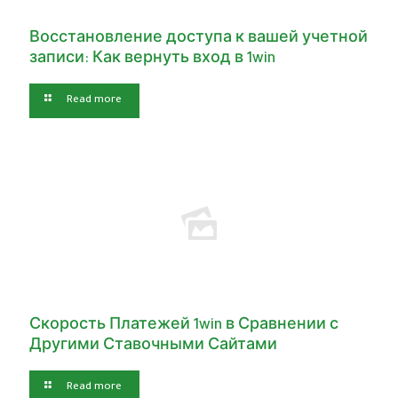
Восстановление доступа к вашей учетной
записи: Как вернуть вход в 1win
Read more
Скорость Платежей 1win в Сравнении с
Другими Ставочными Сайтами
Read more