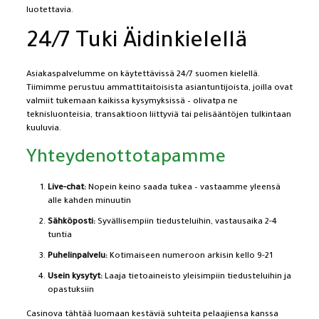
luotettavia.
24/7 Tuki Äidinkielellä
Asiakaspalvelumme on käytettävissä 24/7 suomen kielellä.
Tiimimme perustuu ammattitaitoisista asiantuntijoista, joilla ovat
valmiit tukemaan kaikissa kysymyksissä – olivatpa ne
teknisluonteisia, transaktioon liittyviä tai pelisääntöjen tulkintaan
kuuluvia.
Yhteydenottotapamme
Live-chat:
Nopein keino saada tukea – vastaamme yleensä
alle kahden minuutin
Sähköposti:
Syvällisempiin tiedusteluihin, vastausaika 2-4
tuntia
Puhelinpalvelu:
Kotimaiseen numeroon arkisin kello 9-21
Usein kysytyt:
Laaja tietoaineisto yleisimpiin tiedusteluihin ja
opastuksiin
Casinova tähtää luomaan kestäviä suhteita pelaajiensa kanssa