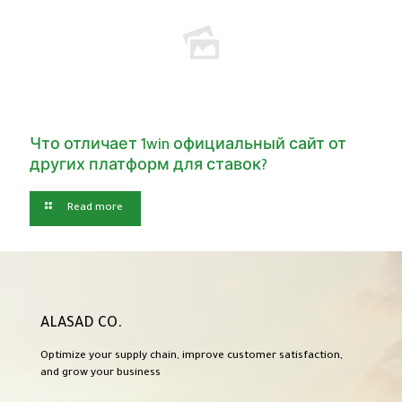
Что отличает 1win официальный сайт от
других платформ для ставок?
Read more
ALASAD CO.
Optimize your supply chain, improve customer satisfaction,
and grow your business