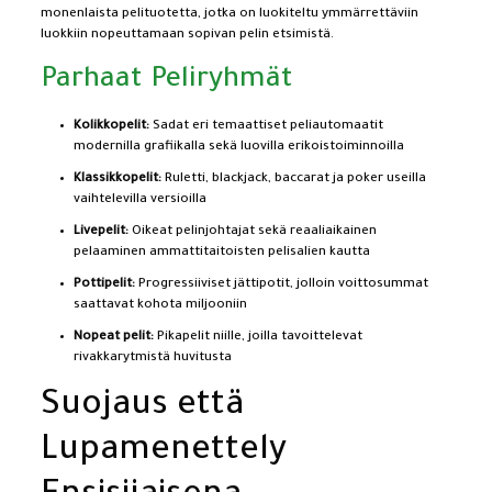
monenlaista pelituotetta, jotka on luokiteltu ymmärrettäviin
luokkiin nopeuttamaan sopivan pelin etsimistä.
Parhaat Peliryhmät
Kolikkopelit:
Sadat eri temaattiset peliautomaatit
modernilla grafiikalla sekä luovilla erikoistoiminnoilla
Klassikkopelit:
Ruletti, blackjack, baccarat ja poker useilla
vaihtelevilla versioilla
Livepelit:
Oikeat pelinjohtajat sekä reaaliaikainen
pelaaminen ammattitaitoisten pelisalien kautta
Pottipelit:
Progressiiviset jättipotit, jolloin voittosummat
saattavat kohota miljooniin
Nopeat pelit:
Pikapelit niille, joilla tavoittelevat
rivakkarytmistä huvitusta
Suojaus että
Lupamenettely