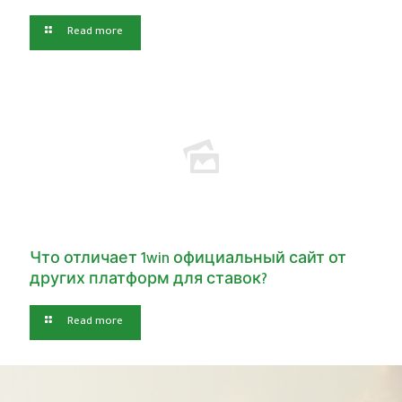
Read more
Что отличает 1win официальный сайт от
других платформ для ставок?
Read more