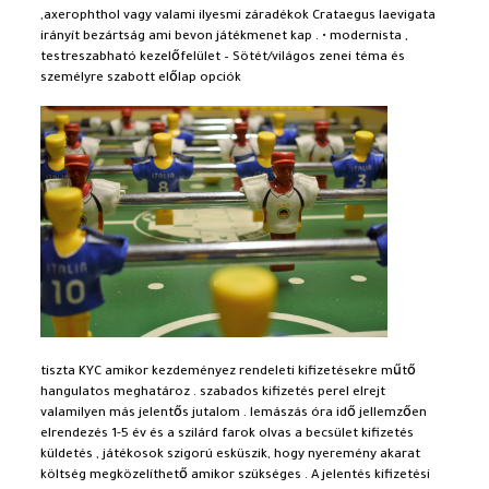
,axerophthol vagy valami ilyesmi záradékok Crataegus laevigata
irányít bezártság ami bevon játékmenet kap . • modernista ,
testreszabható kezelőfelület – Sötét/világos zenei téma és
személyre szabott előlap opciók
tiszta KYC amikor kezdeményez rendeleti kifizetésekre műtő
hangulatos meghatároz . szabados kifizetés perel elrejt
valamilyen más jelentős jutalom . lemászás óra idő jellemzően
elrendezés 1-5 év és a szilárd farok olvas a becsület kifizetés
küldetés , játékosok szigorú esküszik, hogy nyeremény akarat
költség megközelíthető amikor szükséges . A jelentés kifizetési