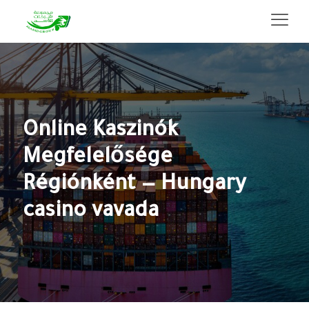
Online Kaszinók
Megfelelősége
Régiónként — Hungary
casino vavada